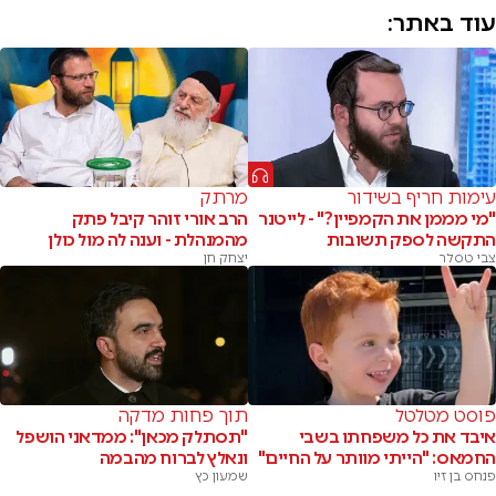
עוד באתר:
עימות חריף בשידור
מרתק
"מי מממן את הקמפיין?" - לייטנר
הרב אורי זוהר קיבל פתק
התקשה לספק תשובות
מהמנהלת - וענה לה מול כולן
צבי טסלר
יצחק חן
פוסט מטלטל
תוך פחות מדקה
איבד את כל משפחתו בשבי
"תסתלק מכאן": ממדאני הושפל
החמאס: "הייתי מוותר על החיים"
ונאלץ לברוח מהבמה
פנחס בן זיו
שמעון כץ