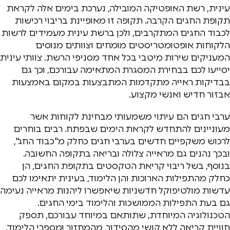
עינית, רשת האופטיקה המובילה, נערכת בימים אלה לקראת
תקופת החגים הקרבה. תקופה זו מאופיינת בריבוי רכישות
לכבוד החגים המתקרבים, ולכן ברשת עינית מעמידים לרשות
הלקוחות אופטומטריסטים מומחים וצוותים מנוסים
המעניקים שירות מיטבי בכל אחד מסניפי הרשת. צוותי עינית
יסייעו לכם בבחירת המסגרת המתאימה עבורכם, וכך גם
בבדיקות ראייה מתקדמות המתבצעות במקום באמצעות
אבזור חדיש ואנשי מקצוע.
ערבי חגים הם עיתוי משמעותי מבחינת לקוחות אשר
מעוניינים להתחדש לקראת הימים שבפתח. רבים בוחרים
לרכוש משקפיים חדשים בערבי חגים כחלק מ"כבוד החג",
ובכך נהנים גם מראייה צלולה ובריאה בתקופה החשובה.
בנוסף, בשל ריבוי קריאת הטקסטים בתקופת החגים, הן
כחלק מהתפילות הארוכות והן הלימוד, בעינית יתאימו לכם
עדשות מולטיפוקל חדשניות שיאפשרו ליהנות מראייה נעימה
גם בעת התפילות הממושכות והלימוד בימי החגים.
הטכנולוגיה המיוחדת, שתותאם במיוחד עבורכם, תספק
חוויית קריאה ללא קושי מהסידור, מהמחזור ומספרי הלימוד,