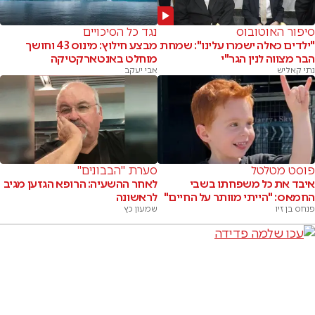
סיפור האוטובוס
נגד כל הסיכויים
"ילדים כאלה ישמרו עלינו": שמחת
מבצע חילוץ: מינוס 43 וחושך
הבר מצווה לנין הגר"י
מוחלט באנטארקטיקה
נתי קאליש
אבי יעקב
פוסט מטלטל
סערת "הבבונים"
איבד את כל משפחתו בשבי
לאחר ההשעיה: הרופא הגזען מגיב
החמאס: "הייתי מוותר על החיים"
לראשונה
פנחס בן זיו
שמעון כץ