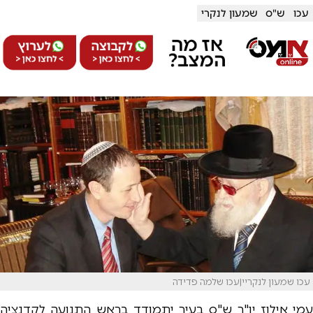
עכו
ש"ס
שמעון לנקרי
עכו שמעון לנקריי|עכו שלמה פדידה
עמי אילוז יו"ר ש"ס בעיר יתמודד בראש התנועה לקדנציה