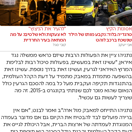
אסונות הקיץ
"להעיר את הניצוץ"
טרגדיה בלוד: נקבע מותו של הילד
לא צעקות ולא שלטים: על מה
שנשכח ברכב לוהט
המחאה בעיר החרדית
אבי יעקב
קובי סגל
נתניהו ציין את הפעולות הרבות שיזם כראש ממשלה נגד
איראן, "עשינו זאת במעשים, בפעולות סיכול רבות לבלימת
המרוץ האיראני לגרעין, ועשינו זאת בדרך נוספת. עשינו זאת
בהשפעה מתמדת במאבק מתמיד על דעת הקהל העולמית,
בהתנגדות תקיפה ועקבית מעל כל במה להסכם הגרעין כולל
הנאום שהוא מוכר לכם שנתתי בקונגרס ב-2015. זה מה
שצריך לעשות גם עכשיו".
נתניהו התייחס למאבק מול ארה"ב ואמר לבנט, "אם אין
ברירה פועלים לבד להבטיח את הקיום גם אם מדובר בעמדה
המנוגדת לעמדתה של ארצות הברית, אבל היכולת לגייס את
דעת הקהל העולמית והבנת גודל הסכנה היא תוספת כוח