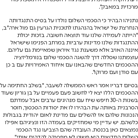
מרכזית במאבק".
נתניהו הבהיר כי הסכמי השלום נולדו על בסיס התנגדותה
הנחרצת של ישראל בהנהגתו לתוכנית הגרעין גם מול ארה"ב,
"הייתה לעמידה שלנו עוד תוצאה חשובה. בזכות יכולת
ההתנגדות שלנו מדינות ערביות במרחב הפנימו שישראל
איננה האויב אלא משענת נגד איראן שמאיימת גם עליהם.
עוצמתנו שסללה דרך להשגה הסכמי שלום בנורמליזציה
ההסכמים החדשים שהבאנו עם איחוד האמירויות עם ב כן
עם סודן ועם מרוקו".
בסיום דבריו אמר ראש הממשלה לשעבר, "בשלב החתימה על
ההסכמים הללו יצא לי לחשוב פעם פעמיים על בן גוריון שעוד
בשנות ה-30 חיפש שיח עם מנהיגים ערבים אבל עמדתם
הסרבנית באותה עת הבהירו לו את יסודות הסכסוך, חוסר
הנכונות שלהם אז להשלים עם מדינת לאום יהודית בגבולות
כלשהם. יש עדיין מי שמחזיקים בעמדה הזו ונציגיהם אפילו
נמצאים כאן בכנסת. העובדה שהם הצביעו נגד הסכמי
השלום החדשים היא פשוט לא מפסיקה להדהים אותי."