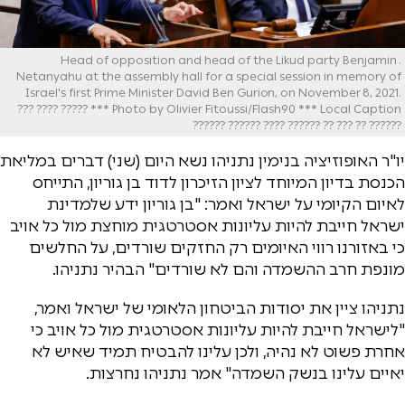
. Head of opposition and head of the Likud party Benjamin
Netanyahu at the assembly hall for a special session in memory of
Israel's first Prime Minister David Ben Gurion, on November 8, 2021.
Photo by Olivier Fitoussi/Flash90 *** Local Caption *** ????? ???? ???
?????? ?? ??? ?? ?????? ???? ?????? ??????
יו"ר האופוזיציה בנימין נתניהו נשא היום (שני) דברים במליאת
הכנסת בדיון המיוחד לציון הזיכרון לדוד בן גוריון, התייחס
לאיום הקיומי על ישראל ואמר: "בן גוריון ידע שלמדינת
ישראל חייבת להיות עליונות אסטרטגית מוחצת מול כל אויב
כי באזורנו רווי האיומים רק החזקים שורדים, על החלשים
מונפת חרב ההשמדה והם לא שורדים" הבהיר נתניהו.
נתניהו ציין את יסודות הביטחון הלאומי של ישראל ואמר,
"לישראל חייבת להיות עליונות אסטרטגית מול כל אויב כי
אחרת פשוט לא נהיה, ולכן עלינו להבטיח תמיד שאיש לא
יאיים עלינו בנשק השמדה" אמר נתניהו נחרצות.