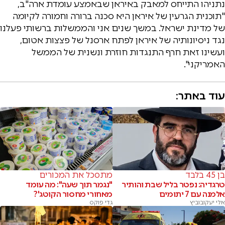
נתניהו התייחס למאבק באיראן שבאמצע עומדת ארה"ב,
"תוכנית הגרעין של איראן היא סכנה ברורה וחמורה לקיומה
של מדינת ישראל. במשך שנים אני והממשלות ברשותי פעלנו
נגד ניסיונותיה של איראן לפתח ארסנל של פצצות אטום,
ועשינו זאת חרף התנגדות חוזרת ונשנית של הממשל
האמריקני".
עוד באתר:
בן 45 בלבד
מתסכל את המכורים
טרגדיה: נפטר בליל שבת והותיר
"נגמר תוך שעה": מה עומד
אלמנה עם 7 יתומים
מאחורי מחסור הקוטג'?
אלי יעקובוביץ
גדי פוקס