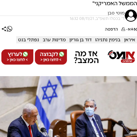
הממשל האמריקני"
מוטי סבן
ד' בכסלו תשפ"ב, 08/11/21 16:32
א+
א-
הדפסה
איראן
בנימין נתניהו
דוד בן גוריון
מדינות ערב
נפתלי בנט