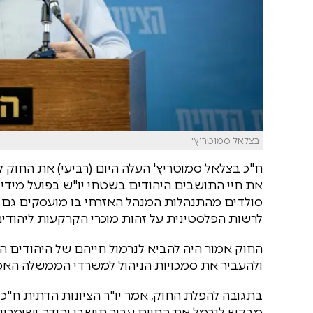
בצלאל סמוטריץ'
ח"כ בצלאל סמוטריץ' העלה היום (רביעי) את החוק 
את חיי התושבים היהודים בשטחי יו"ש בפועל מידי י
סולדים מהתנהלות המנהל האזרחי בו מועסקים גם 
לרשות הפלסטינית על זהות מוכרי הקרקעות ליהודים
החוק אמור היה להביא לנרמול חייהם של היהודים 
ולהעביר את סמכויות הניהול למשרדי הממשלה האמונ
בתגובה להפלת החוק, אמר יו"ר הציונות הדתית ח"כ
מבקש לנרמל את החיים עבור תושבי יהודה ושומרון ול