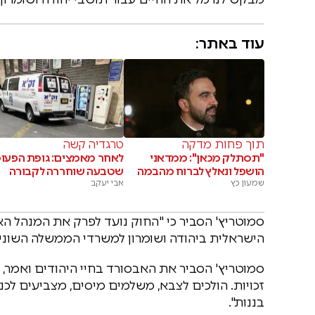
עוד באתר:
תוך פחות מדקה
טרגדיה קשה
"תסתלק מכאן": ממדאני
לאחר מאמצים: גופת הפעו
הושפל ונאלץ לברוח מהבמה
שטבעה שוחררה לקבורה
שמעון כץ
אבי יעקב
סמוטריץ' הסביר כי "החוק נועד לפרק את המנהל הא
הישראלית ביהודה ושומרון למשרדי הממשלה השונים, 
סמוטריץ' הסביר את האבסורד בחיי היהודים ואמר, "ת
זכויות. הולכים לצבא, משלמים מיסים, מצביעים ל
בננות".