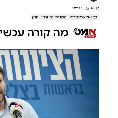
א+
א-
הדפסה
בצלאל סמוטריץ
המנהל האזרחי
חוק