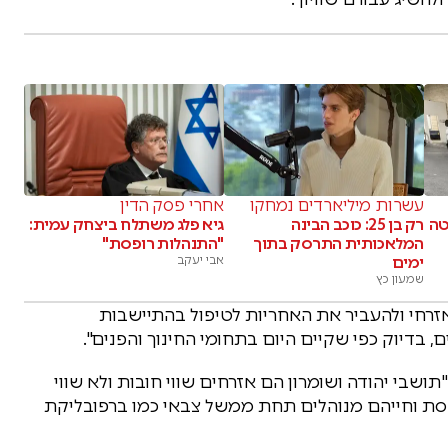
עשרות מיליארדים נמחקו
אחרי פסק הדין
טה
רק בן 25: כוכב הבינה
גיא פלג משתלח ביצחק עמית:
המלאכותית התרסק בתוך
"התנהלות רופסת"
ימים
אבי יעקב
שמעון כץ
זרחי ולהעביר את האחריות לטיפול בהתיישבות
בדיוק כפי שקיים היום בתחומי החינוך והפנים".
ושבי יהודה ושומרון הם אזרחים שווי חובות ולא שווי
כנסת וחייהם מנוהלים תחת ממשל צבאי כמו ברפובליקת