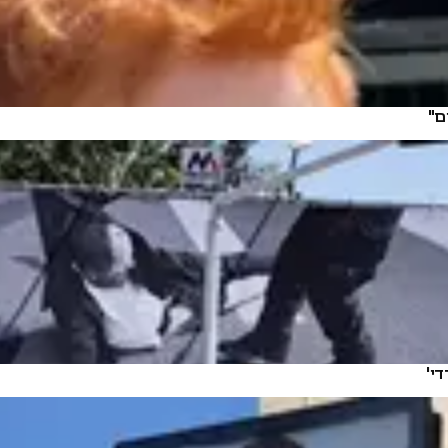
ם"
י'