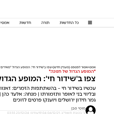
כל החדשות
תורה
חדשות
אמסי
אמס
אסור לפספס (מעניין חדש)
צפו ב'שידור חי': המופע הגדול "מאירים א
"המופע הגדול של חנוכה"
צפו ב'שידור חי': המופע הגדול 
עכשיו בשידור חי – בהשתתפות הזמרים: זאנוויל 
ובליווי בני לאופר ותזמורתו | מנחה: אלעד כהן
גמר חידון ירושלים ויוענקו פרסים לזוכים
מוטי סבן
ב' בטבת תשפ"ב, 06/12/21 19:04
עודכן: 23/12/24 03:55