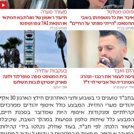
פוסט מטלטל
מעורר סערה
איבד את כל משפחתו בשבי
תיעוד ראשון של מוג'תבא חמינאי
החמאס: "הייתי מוותר על החיים"
או הונאת AI? צפו ושפטו
פנחס בן זיו
פנחס בן זיו
הלם ואבל
בעקבות עתירה
ניסה לעצור את רכבו - ונהרג:
בית המשפט כופה: סופרלנד ולונה
הטרגדיה של אבישי לוי ז"ל
פארק יפסיקו לגבות תשלום
אלי יעקובוביץ
אבי יעקב
בחב"ד טוענים כי בשבוע וחצי האחרונים חילץ הארגון 30 אלף
יהודים מערי החזית. המבצע כולל איסוף יהודים ממרכזים
קהילתיים ומנקודות איסוף. היות שמדובר בסכנת חיים,
המבצע כלל שיחות טלפון ונסיעות במהלך השבת, שקיבלו
אישור הלכתי. לפי חב"ד, בעוד שחלק נקלטו בידי קהילות
במערב אירופה, מחצית מהפליטים העדיפו לעקור למחנות