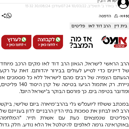
ישראל רובין
ז' באדר ב׳ תשפ"ב, 10/03/22 07:24
עודכן: 30/08/24 15:32
א+
א-
הדפסה
בית דין
הרב דוד לאו
פליטים
הרב הראשי לישראל, הגאון הרב דוד לאו מקים הרכב מיוחד
של דיינים כדי לסייע לעולים בבירור יהדותם. זאת על רקע
הגעתם הצפויה של רבים מהם לישראל ללא כל מסמכים או
ניירת. רק אתמול הגיעו בטיסה של קרן היסוד 140 פליטים,
ומדובר בטיפה בים. כך פורסם הבוקר ב'ישראל היום'.
במכתב ששלח ליועמ"ש גלי בהרב־מיארה ביום שלישי, ביקש
הרב לאו לבחון את סמכות בתי הדין הרבניים לדון בעניינם של
הפליטים שנמצאים כעת עם אשרת תייר. "המלחמה
באוקראינה גרמה לאלפים להיטלטל אל הלא נודע. חלק גדול