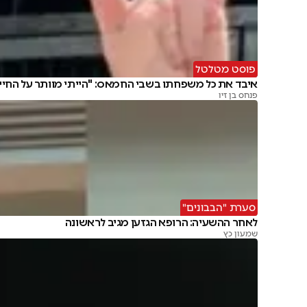
פוסט מטלטל
איבד את כל משפחתו בשבי החמאס: "הייתי מוותר על החיי
פנחס בן זיו
סערת "הבבונים"
לאחר ההשעיה: הרופא הגזען מגיב לראשונה
שמעון כץ