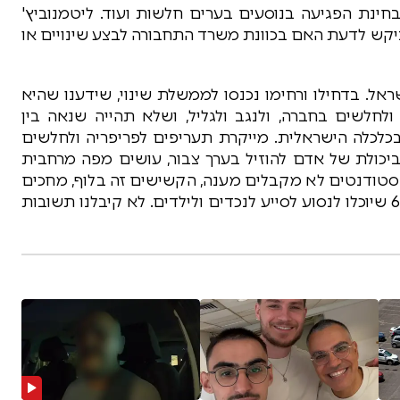
 בחינת הפגיעה בנוסעים בערים חלשות ועוד. ליטמנוביץ'
ביקש לדעת האם בכוונת משרד התחבורה לבצע שינויים או
אל. בדחילו ורחימו נכנסו לממשלת שינוי, שידענו שהיא
לחלשים בחברה, ולנגב ולגליל, ושלא תהייה שנאה בין
בכלכלה הישראלית. מייקרת תעריפים לפריפריה ולחלשים
יכולת של אדם להוזיל בערך צבור, עושים מפה מרחבית
הסטודנטים לא מקבלים מענה, הקשישים זה בלוף, מחכים
שמישהו יהיה בן 75 לתת לו אוטובוס. תנו לבני 62-65 שיוכלו לנסוע לסייע לנכדים ולילדים. לא קיבלנו תשובות