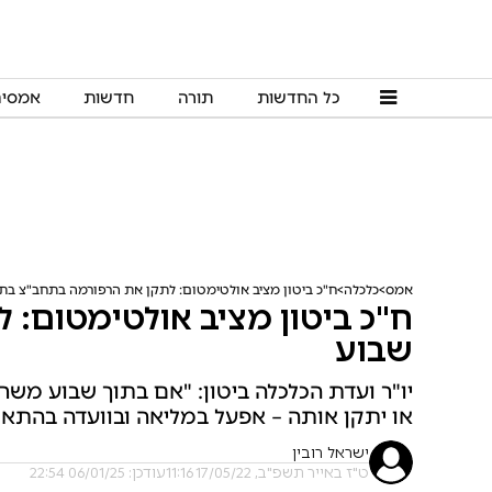
כל החדשות
תורה
חדשות
אמסי
אמס
כלכלה
ח"כ ביטון מציב אולטימטום: לתקן את הרפורמה בתחב"צ בת
ח"כ ביטון מציב אולטימטום:
שבוע
יו"ר ועדת הכלכלה ביטון: "אם בתוך שבוע מש
או יתקן אותה – אפעל במליאה ובוועדה בהתא
ישראל רובין
ט"ז באייר תשפ"ב, 17/05/22 11:16
עודכן: 06/01/25 22:54