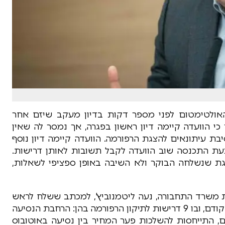
 האולטימטום לפני מספר דקות בדיון מעקב שיזם אחר
כי הוועדה קיימה דיון ראשון בפגרה, אך נמסר לה שאין
ת עיתונאים להצגת הרפורמה. הוועדה קיימה דיון נוסף
וכעת התכנסה שוב הוועדה לקבל תשובות לאותן דרישות.
ת שנשלחה הבוקר ולא השיבה באופן ספציפי לשאלות,
גת משרד התחבורה, נעה ליטמנוביץ', למכתב ששלח לראש
הממשלה, שרת התחבורה ושר האוצר בתום הדיון הקודם, ובו 9 דרישות לתיקון הרפורמה בהן: הרחבת הנסיעה
ות עם הסטודנטים, התייחסות להשלכות פער המחיר בין נסיעה באוטובוס