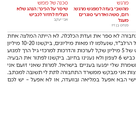
מרגש
סכנה של ממש
מהשבי בעזה למפגש מרגש:
שיכור על הכיכר: הנהג שלא
רום, סשה ואדרעי סוגרים
הצליח לחזור לכביש
מעגל
אבי יעקב
פנחס בן זיו
התחבורה לא ספר את ועדת הכלכלה. לא הייתה המלצה אחת
או דרישה אחת של הוועדה שנענתה בחיוב. בדיון על הרלב"ד, שנעלמו לו מאות מיליונים, ביקשנו 10-20 מיליון
לרשויות למאבק בתאונות ולא נענינו. ביקשנו פיילוט של 5 מיליון שקל לערכות והדרכות למרכזי גיל הרך למנוע
שכחת ילדים ברכב ולא נענינו בחיוב. ביקשנו לסלול כביש 6 לצפון ולא נענינו בחיוב. ביקשנו לפתור את הבעיה
שמרת שלי יפגעו בעניים בישראל. למרות שאני זועם אני
בחצות אני מבקש ממשרד התחבורה לתת לי תשובה למכתב.
ישי הבא אפעל במליאה ובוועדה, או לא אפעל – יש לכם