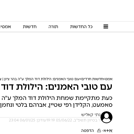
כל החדשות
תורה
חדשות
אמסי
אמס
חדשות חרדים
עם טובי האמנים: הילולת דוד המלך ע"ה בהר ציון | צ
עם טובי האמנים: הילולת דוד ה
כעת מתקיימת שמחת הילולת דוד המלך ע"ה בחצ
סאמעט, הקלידן רפי שטיין, אברהם בלטי ונחמן
נתי קאליש
ו' בסיוון תשפ"ב, 05/06/22 19:19
עודכן: 06/01/25 23:04
א+
א-
הדפסה