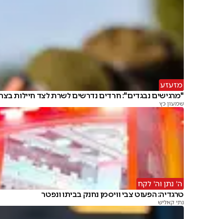
מזעזע
"מרגישים נבגדים": חרדים נדרשים לשרת לצד חיילות בצה
שמעון כץ
ה' נתן וה' לקח
טרגדיה: הפעוט צבי וויסמן נחנק בביתו ונפטר
נתי קאליש