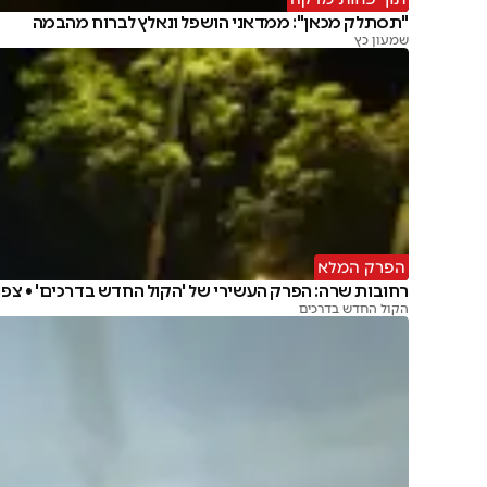
"תסתלק מכאן": ממדאני הושפל ונאלץ לברוח מהבמה
שמעון כץ
הפרק המלא
רחובות שרה: הפרק העשירי של 'הקול החדש בדרכים' • צפו
הקול החדש בדרכים