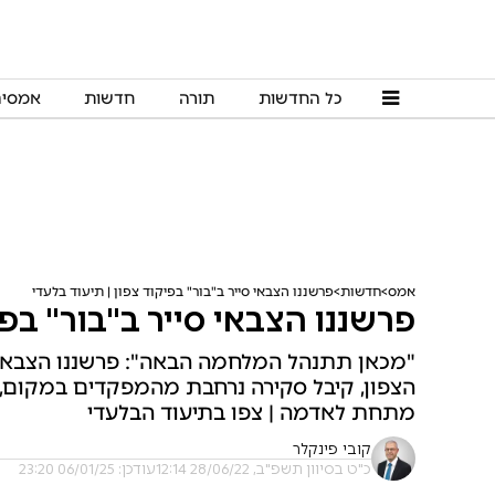
כל החדשות
תורה
חדשות
אמסי
אמס
חדשות
פרשננו הצבאי סייר ב"בור" בפיקוד צפון | תיעוד בלעדי
פרשננו הצבאי סייר ב"בור" בפי
"מכאן תתנהל המלחמה הבאה": פרשננו הצבאי קו
הצפון, קיבל סקירה נרחבת מהמפקדים במקום,
מתחת לאדמה | צפו בתיעוד הבלעדי
קובי פינקלר
כ"ט בסיוון תשפ"ב, 28/06/22 12:14
עודכן: 06/01/25 23:20