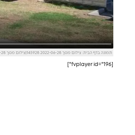
תמונה בדף הבית: צילום מסך 2022-06-28 145928|צילום מסך 2022-06-28 150017
[fvplayer id="196"]