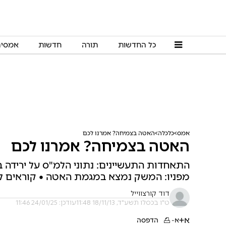
כל החדשות
תורה
חדשות
אמסי
אמס
כלכלה
האטה בצמיחה? אמרנו לכם
האטה בצמיחה? אמרנו לכם
התאחדות התעשיינים: נתוני הלמ"ס על ירידה 
מפניו: המשק נמצא במגמת האטה • קוראים למ
דוד קורצווייל
ט"ו בכסלו תשע"ד, 18/11/13 11:48
עודכן: 24/01/25 11:46
א+
א-
הדפסה