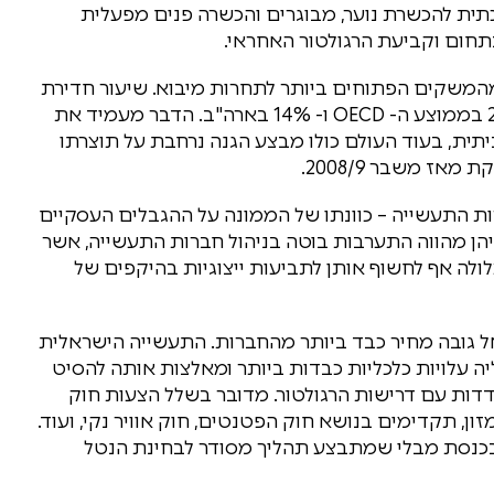
תית להכשרת נוער, מבוגרים והכשרה פנים מפעלית
בתחום וקביעת הרגולטור האחראי.
מהמשקים הפתוחים ביותר לתחרות מיבוא. שיעור חדירת
היבוא למשק עומד על 30% מהצריכה לעומת כ- 22% בממוצע ה- OECD ו- 14% בארה"ב. הדבר מעמיד את
ית, בעוד העולם כולו מבצע הגנה נרחבת על תוצרתו
ז משבר 2008/9.
ות התעשייה – כוונתו של הממונה על ההגבלים העסקיים
ן מהווה התערבות בוטה בניהול חברות התעשייה, אשר
ולה אף לחשוף אותן לתביעות ייצוגיות בהיקפים של
אל גובה מחיר כבד ביותר מהחברות. התעשייה הישראלית
 עלויות כלכליות כבדות ביותר ומאלצות אותה להסיט
ות עם דרישות הרגולטור. מדובר בשלל הצעות חוק
ן, תקדימים בנושא חוק הפטנטים, חוק אוויר נקי, ועוד.
ר בכנסת מבלי שמתבצע תהליך מסודר לבחינת הנטל