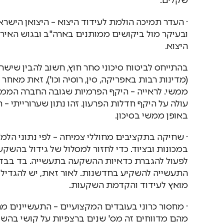
· העדר תמיכה הולמת לעידוד היצוא – היצואן היש
ובעיקר מול ביקושים ממותנים בארה"ב ובגוש האירו
היצוא.
בהתייחס לביטוח סיכוני סחר חוץ, חשוב להבין שיש
(מדינות רבות באפריקה, סין, רוסיה וכו'), זאת מא
ממשי. לראייה – היקף הפרמיות שגובה החברה הממש
עולה על היקף חדלות הפרעון. זהו נתון שערורייתי
באופן ממשי בסיכון.
במכונות ובציוד. כדי לחזור למסלול של גידול בהשק
לפעול להגברת כדאיות ההשקעה בתעשייה. בד בבד, 
התעשייה להשקיע בחדשנות. לאור זאת, יש להגדיל א
מואץ לעידוד והקדמת השקעות.
מהם מדווחים זה מס' שנים ברצפיות על קושי בהשג