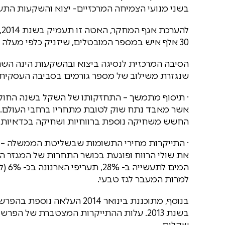
בשני מנועי הצמיחה המרכזיים- יצוא והשקעות התעש
30 אלף איש במספר המובטלים, שיזניק כלפי מעלה את שיעור האבטלה ל- 7.4%.
הסיבה המרכזית לנסיגה ביצוא ובהשקעות הינה הש
שנגזרת משילוב של מספר גורמים בסביבה העסקית:
אשר מאבד נתח שוק לטובת מתחריו ברחבי העולם. 
החשש משחיקה נוספת ברווחיות ושחיקה בכדאיות
· התייקרות מחירי התשומות שבשליטת הממשלה –
למרות המעבר לגז טבעי.
שקלים.