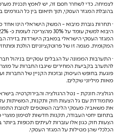
לצמיחה. כדי לשחרר חסם זה, יש לאמץ תכנית מערכ
בהובלת המגזר העסקי, תוך תיאום בין כל הגורמים 
· תחרות גוברת מיבוא – המשק הישראלי הינו אחד 
המגזר העסקי הישראלי במאבק הישרדות בזירה הבית
המקומית. מגמה זו של פרוטקציוניזם הולכת ומתחזקת מא
· התערבות הממונה על הגבלים עסקיים בניהול חבר
להתערב בקביעת המחירים שיגבו החברות על מוצריה
פוגעת בחופש העיסוק ובזכות הקניין של החברות ועל
מאות מיליוני שקלים.
רגולציה חונקת – נטל הרגולציה והבירוקרטיה בישר
מתמודדת עם גל הצעות חוק ותקנות, המשיתות עליה
את משאביה מעסקי הליבה השוטפים לטובת התמודד
בתחום יחסי העבודה, תקנות חדשות לסימון מוצרי מזו
הצעות חוק כגון אלו עוברות לעיתים תכופות ביות
הכלכלי שהן מטילות על המגזר העסקי.