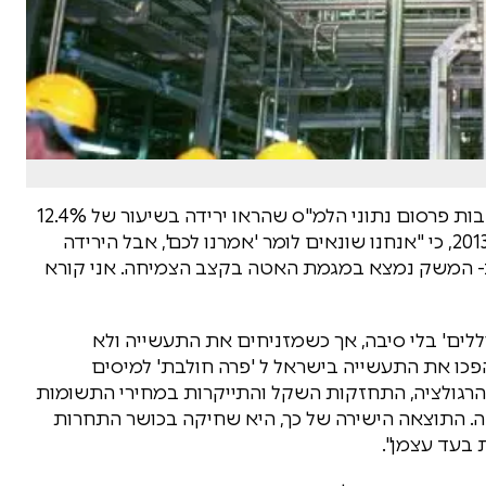
מנכ"ל התאחדות התעשיינים, אמיר חייק, מסר בעקבות פרסום נתוני הלמ"ס שהראו ירידה בשיעור של 12.4%
היצוא והאטה בצמיחה ל- 2.2% ברבעון השלישי של 2013, כי "אנחנו שונאים לומר 'אמרנו לכם', אבל הירידה
ב- המשק נמצא במגמת האטה בקצב הצמיחה. אני קורא
ללים' בלי סיבה, אך כשמזניחים את התעשייה ולא
פכו את התעשייה בישראל ל 'פרה חולבת' למיסים
הרגולציה, התחזקות השקל והתייקרות במחירי התשומות
. התוצאה הישירה של כך, היא שחיקה בכושר התחרות
 בעד עצמן".