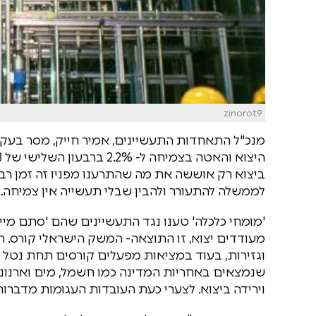
zinorot9
ביצוא רק אוששה את מה שהתרענו מפניו זה זמן ר
לממשלה להתעורר ולהבין שבלי תעשייה אין צמיחה.
'מומחי כלכלה' טענו נגד התעשיינים שהם 'סתם מיי
מעודדים יצוא, זו התוצאה- המשק הישראלי קורס. ה
וגזירות, בעוד במציאות מפעלים קורסים תחת נטל 
שנמצאים באחריות המדינה כמו חשמל, מים וארנונה
וירידה ביצוא. לצערי כעת העובדות העגומות מדברות