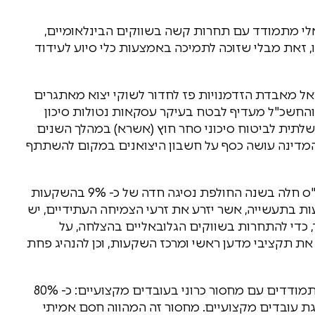
ראלי מתמודד עם תחרות קשה בשווקים הבינלאומיים,
, זאת מבלי שזוכה לתמיכה באמצעות כלי סיוע לעידוד
ראל מאבדת הזדמנויות פז לחדור לשוקי יצוא מאתגרים
חר והחשכ"ל מעדיף לבטח בעיקר עסקאות נטולות סיכון
לתית לביטוח סיכוני סחר חוץ (אשרא) במהלך השנים
 – המדינה עושה כסף על חשבון היצואנים במקום להשתתף
· שחיקה בתקציבים מחוללי צמיחה – לפי נתוני הלמ"ס חלה בשנה החולפת נסיגה חדה של כ- 9% בהשקעות
עות בתעשייה, אשר יזרע את זרעי הצמיחה העתידיים, יש
כדי להתחרות בשווקים הגלובאליים בהצלחה, על
ת תקציבי מדען ראשי ומרכז השקעות, וכן להנהיג פחת
· מחסור כרוני בעובדים המקצועיים – התעשיינים מתמודדים עם מחסור כרוני בעובדים מקצועיים: כ- 80%
ת עובדים מקצועיים. מחסור זה המהווה חסם אמיתי