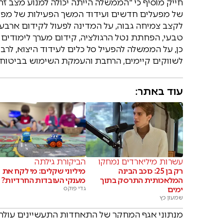
חייק מוסיף כי "הממשלה הייתה יכולה למנוע מצב ז
של מפעלים חדשים ועידוד המשך הפעילות של מפעל
לקצב צמיחה גבוה, על המדינה לפעול לקידום ארבע
טבעי, הפחתת נטל הרגולציה, קידום מערך לימודים 
כן, על הממשלה להפעיל סל כלים לעידוד היצוא, לרב
לשווקים קיימים, הרחבת והעמקת השימוש בביטוח ס
עוד באתר:
עשרות מיליארדים נמחקו
הביקורת גילתה
רק בן 25: כוכב הבינה
מיליוני שקלים: מי לקח את
המלאכותית התרסק בתוך
מענקי העובדות החרדיות?
ימים
גדי פוקס
שמעון כץ
מנתוני אגף המחקר של התאחדות התעשיינים עולה 