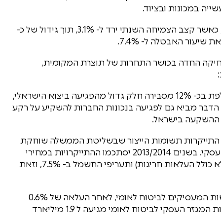
ייה במכונות ובציוד.
להערכת אגף המחקר, האטה זו תעמיק בשנת 2014, כאשר קצב הצמיחה השנתי ירד ל- 3.1%, תוך גידול של כ-
חיקה החדה בכושר התחרות של תוצרת המקומית,
· תיסוף מתמשך – התחזקותו של השקל בשנה החולפת בכ- 12% מסבירה חלק גדול מהפגיעה ביצוא הישראלי,
הדבר מביא גם לפגיעה בנכונות החברות להשקיע על רקע
 ההשקעה בישראל.
 התייקרות תשומות הייצור שבשליטת הממשלה שוחקת
את שולי הרווח ופוגעת בכושר התחרות של המגזר העסקי. בשנים 2013/2014 יסתכמו ההתייקרויות במחירי
המים לתעשייה ב- 28%, תעריפי הארנונה בכ- 6% (לא כולל העלאות חריגות) ותעריפי החשמל ב- 7.5%, וזאת
בנוסף, מתוכננת בינואר 2014 העלאה נוספת בהפרשות המעסיקים לביטוח לאומי, לאחר העלאה של 0.6%
בשנת 2013. עלות ההתייקרות המצטברת של הפרשות המגזר העסקי לביטוח לאומי מגיעה ל 1.9 מיליארד