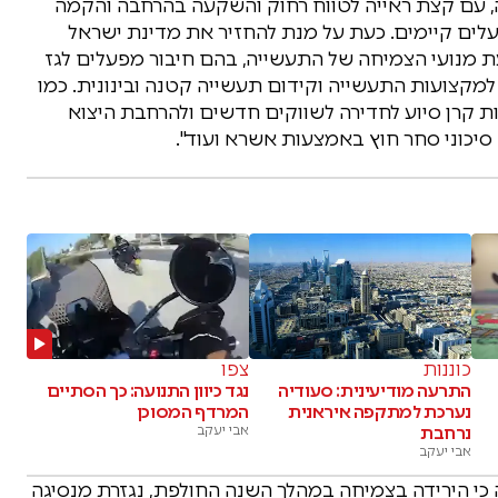
ה, עם קצת ראייה לטווח רחוק והשקעה בהרחבה והקמה
ים קיימים. כעת על מנת להחזיר את מדינת ישראל
ת מנועי הצמיחה של התעשייה, בהם חיבור מפעלים לגז
למקצועות התעשייה וקידום תעשייה קטנה ובינונית. כמו
ות קרן סיוע לחדירה לשווקים חדשים ולהרחבת היצוא
יכוני סחר חוץ באמצעות אשרא ועוד".
כוננות
צפו
התרעה מודיעינית: סעודיה
נגד כיוון התנועה: כך הסתיים
נערכת למתקפה איראנית
המרדף המסוכן
נרחבת
אבי יעקב
אבי יעקב
כי הירידה בצמיחה במהלך השנה החולפת, נגזרת מנסיגה