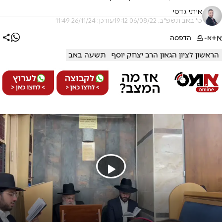
איתי גדסי
ט' באב תשפ"ב, 06/08/22 19:12
עודכן: 26/11/24 11:49
א+
א-
הדפסה
הראשון לציון הגאון הרב יצחק יוסף
תשעה באב