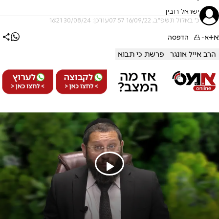
ישראל רובין
כ' באלול תשפ"ב, 16/09/22 07:57
עודכן: 30/08/24 16:21
א+
א-
הדפסה
הרב אייל אונגר
פרשת כי תבוא