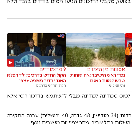
בפועל, מקבלי הדרכונים הגיעו לימים בודדים בלבד וללא
אסונות בין הזמנים
9 מתמודדים
נכדי ראש הישיבה: אח ואחות
הקול החדש בדרכים: ילד הפלא
טבעו למוות באגם
האגדי חוזר כשופט • צפו
נתי קאליש
הקול החדש בדרכים
 לטוס ממדינה למדינה מבלי להשתמש בדרכון רוסי אלא
הבוקר, עם מעצרם של שני "המתווכים" ושלוש עובדות (34 מודיעין, 48 גדרה, 40 ירושלים) עברה החקירה
השלום בתל אביב. מחר צפוי יום מעצרים נוסף.