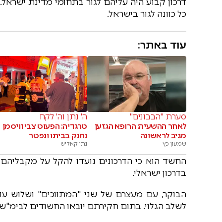
דרכון קבוע היה עליהם לגור בתחומי מדינת ישראל. 
כל כוונה לגור בישראל.
עוד באתר:
סערת "הבבונים"
ה' נתן וה' לקח
לאחר ההשעיה: הרופא הגזען
טרגדיה: הפעוט צבי וויסמן
מגיב לראשונה
נחנק בביתו ונפטר
שמעון כץ
נתי קאליש
החשד הוא כי הדרכונים נועדו להקל על מקבליהם
בדרכון ישראלי.
לשלב הגלוי. בתום חקירתם יובאו החשודים לבימ"ש 