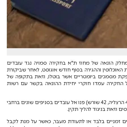
ק הונאה של מחוז ת"א בחקירה סמויה נגד עובדים
ת האוכלוסין וההגירה בסוף חודש אוגוסט, לאחר שביקורת
נפקת מסמכים ביומטריים אשר בוטלו, וזאת בתקופה של
ל החקירה עמדו חוקרי יחידת ההונאה בקשר עם רשות
במסגרת החקירה הסמויה עלה כי שני "מתווכים" (43 הרצליה, 42 שורש) פנו אל עובדים בסניפים שונים ברחבי
ם וזאת בניגוד להליך תקין.
נים זמניים בלבד או לתעודת מעבר, כאשר על מנת לקבל