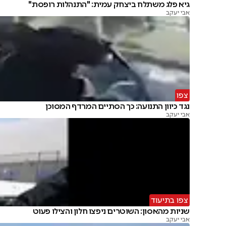
גיא פלג משתלח ביצחק עמית: "התנהלות רופסת"
אבי יעקב
צפו
נגד כיוון התנועה: כך הסתיים המרדף המסוכן
אבי יעקב
צפו בתיעוד
שניות מהאסון: השוטרים ניפצו חלון והצילו פעוט
אבי יעקב