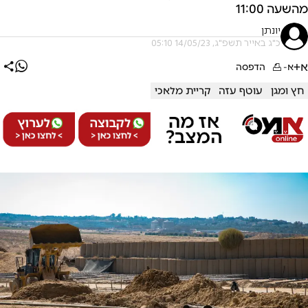
מהשעה 11:00
יונתן
כ"ג באייר תשפ"ג, 14/05/23 05:10
א+
א-
הדפסה
חץ ומגן
עוטף עזה
קריית מלאכי