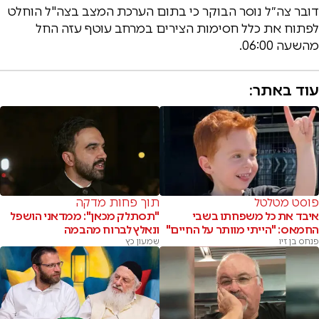
דובר צה״ל נוסר הבוקר כי בתום הערכת המצב בצה"ל הוחלט
לפתוח את כלל חסימות הצירים במרחב עוטף עזה החל
מהשעה 06:00.
עוד באתר:
פוסט מטלטל
תוך פחות מדקה
איבד את כל משפחתו בשבי
"תסתלק מכאן": ממדאני הושפל
החמאס: "הייתי מוותר על החיים"
ונאלץ לברוח מהבמה
פנחס בן זיו
שמעון כץ