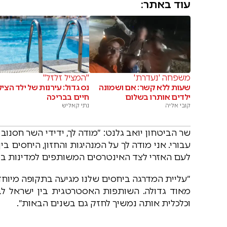
עוד באתר:
משפחה 'נעדרת'
"המציל זלזל"
שעות ללא קשר: אם ושמונה
נס גדול: עירנות של ילד הצי
ילדים אותרו בשלום
חיים בבריכה
קובי אליה
נתי קאליש
שר הביטחון יואב גלנט: ״מודה לך, ידידי השר חסנו
עבורי. אני מודה לך על המנהיגות והחזון, היחסים ב
לעם האזרי לצד האינטרסים המשותפים למדינות בכ
״עליית המדרגה ביחסים שלנו מגיעה בתקופה מיוחדת
מאוד גדולה. השותפות האסטרטגית בין ישראל לבי
וכלכלית אותה נמשיך לחזק גם בשנים הבאות״.