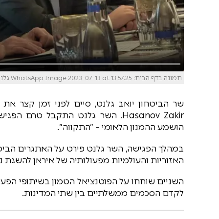
תמונה בדף הבית: WhatsApp Image 2023-07-13 at 13.57.25 גלנט אזרבייגן
שר הביטחון יואב גלנט, סיים לפני זמן קצר את 
Hasanov Zakir. השר גלנט התקבל ט
הושמע ההמנון הלאומי – ״התקווה״.
במהלך הפגישה, השר גלנט פירט על האתגרים הביטח
האזוריות והעולמיות מפעולותיה של איראן להשגת נש
השניים שוחחו על הפוטנציאל הטמון בשיתופי הפעולה
לקדם הסכמים ממשלתיים בין שתי המדינות.