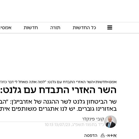
כל החדשות
תורה
חדשות
אמסי
אמס
חדשות
השר האזרי התבדח עם גלנט: "למה אתה מאחל לי דבר כזה?
השר האזרי התבדח עם גלנט: 
שר הביטחון גלנט לשר ההגנה של אזרבייג׳ן: ״ה
באזורינו גוברים. יש לנו אתגרים משותפים אית
קובי פינקלר
כ"ד בתמוז תשפ"ג, 13/07/23 10:13
א+
א-
הדפסה