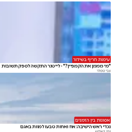
עימות חריף בשידור
"מי מממן את הקמפיין?" - לייטנר התקשה לספק תשובות
צבי טסלר
אסונות בין הזמנים
נכדי ראש הישיבה: אח ואחות טבעו למוות באגם
נתי קאליש