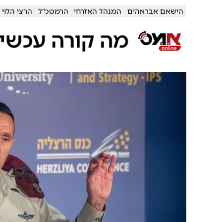
הישאם אבראהים
המנהל האזרחי
הרמטכ"ל
הרצי הלוי