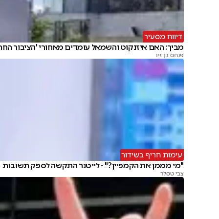
דיווח מסעיר
מביך: האם איזנקוט והשמאל עומדים מאחורי 'הציבור החרד
פנחס בן זיו
עימות חריף בשידור
"מי מממן את הקמפיין?" - לייטנר התקשה לספק תשובות
צבי טסלר