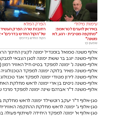
עימות מילולי
הפרק המלא
באיראן לועגים לטראמפ:
רחובות שרה: הפרק העשירי
"מתקפה מסיבית - רגע, לא
של 'הקול החדש בדרכים' • צ
משנה"
הקול החדש בדרכים
שמעון כץ
אלוף משנה סמואל בומנדיל ימונה לקצין החינוך הרא
אלוף-משנה יוגב בר ששת ימונה לסגן הצבאי למבקר 
אלוף-משנה נ' ימונה למפקד בסיס חיל האוויר רמון (כנף 5
אלוף-משנה מאיר בלוקה ימונה למפקד הטכנולוגיה 
אלוף-משנה לירון מטודי ימונה למפקד אגד טכנולוגי
אלוף-משנה ניסים בן ארי ימונה לראש מחלקת האחז
אלוף-משנה ד"ר אברהם שינה ימונה למפקד מרכז שי
סגן-אלוף ד"ר יעקב רוטשילד ימונה לראש מחלקת ב
סגן-אלוף ג' ימונה לראש מחלקת ההתקפה האווירית 
סגן-אלוף א' ימונה למפקד היחידה לשיתוף פעולה בח