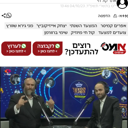
אתר קול חי
י"ט בתשרי תשפ"ד, 04/10/23 13:46
א+
א-
הדפסה
אפרים קמיסר
המצעד השנתי
יצחק אייזיקוביץ'
מני גירא שוורץ
צועדים למצעד
קול חי מיוזיק
שימי ברוורמן