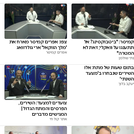
צפו: אפרים קמיסר מארח את
קמיסר: "ביטבוקסינג? אל
'מלך הווקאל' ארי גולדוואג
תתענגו על וואקלי; זאת לא
אפרים קמיסר
המטרה"
נתי שולמן
בתום שעות של מתח: אלו
השירים שנבחרו ב'מצעד
השנתי'
יעקב בלוך
צועדים למצעד: השירים,
הפרסים והמתח הגדול |
המגישים מדברים
אתר קול חי