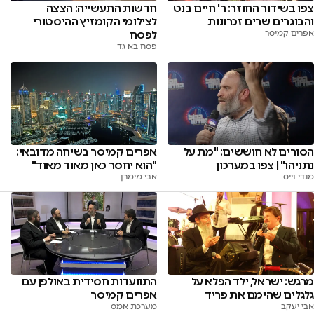
צפו בשידור החוזר: ר' חיים בנט
חדשות התעשייה: הצצה
והבוגרים שרים זכרונות
לצילומי הקומזיץ ההיסטורי
אפרים קמיסר
לפסח
פסח בא גד
הסורים לא חוששים: "מת על
אפרים קמיסר בשיחה מדובאי:
נתניהו" | צפו במערכון
"הוא יחסר כאן מאוד מאוד"
מנדי וייס
אבי מימרן
מרגש: ישראל, ילד הפלא על
התוועדות חסידית באולפן עם
גלגלים שהימם את פריד
אפרים קמיסר
אבי יעקב
מערכת אמס