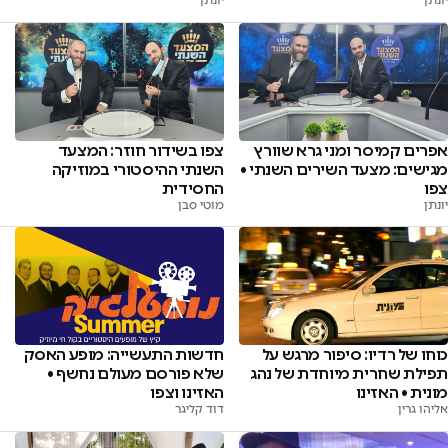
יונתן
יונתן
אפרים קמיסר ומני גרא שוורץ
צפו בשידור חוזר: המצעד
מגישים: מצעד השירים השנתי •
השנתי ההיסטורי במוזיקה
צפו
החסידית
יונתן
מוטי סבן
כוחו של רדיו: סיפור מרגש על
חדשות התעשייה: מופע האסק
תפילת שחרית מיוחדת של נהג
שלא פורסם מעולם נחשף •
מונית • האזינו
האזינו וצפו
אליהו גרין
דוד קליגר