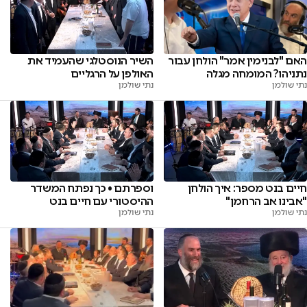
האם "לבנימין אמר" הולחן עבור
השיר הנוסטלגי שהעמיד את
נתניהו? המומחה מגלה
האולפן על הרגליים
נתי שולמן
נתי שולמן
חיים בנט מספר: איך הולחן
וספרתם • כך נפתח המשדר
"אבינו אב הרחמן"
ההיסטורי עם חיים בנט
נתי שולמן
נתי שולמן