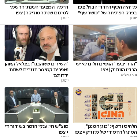
מי יהיה השף החרדי הבא? צפו
דרמה: המצעד השנתי הרשמי
בפרק הפתיחה של ״כושר שף״
לסיכום שנת המוזיקה | צפו
יונתן
יונתן
"השירים שאהבנו": בצלאל קאהן
"הדרייבער" הגשים חלום לאיש
ואפרים קמיסר חוזרים לשנות
הרדיו הוותיק | צפו
ילדותם
נתי קאליש
יונתן
הלהיט נחשף: "כנגן המנגן";
מוצ"ש חי: ענקי הזמר בשידור חי
הסינגל החסידי של מיוזיק • צפו
• צפו