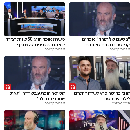
"בטעם של תורה": אפרים
משה לאופר חוגג 50 שנות יצירה
קמיסר בתכנית מיוחדת
- ואתם מוזמנים להצטרף
אפרים קמיסר
אפרים קמיסר
קובי ברומר פרץ לשידור ותרם
קמיסר הופתע בשידור: "זאת
לילדי שיח סוד
אחותי הגדולה"
תוכן ממומן
אפרים קמיסר