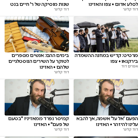
לסלע אדום • צפו והאזינו
שנות מוסיקה של ר' חיים בנט
דוד קליגר
דוד קליגר
מרטיט: קדיש במחנה ההשמדה
בימים ההם: אנשים מספרים
בירקנאו • צפו
לטוקר על השירים הנוסטלגיים
אפרים דוד
שלהם • האזינו
דוד קליגר
הפעם 'אל על' אשמה, אך להבא
קמיסר נפרד ממאזיניו "בטעם
עלינו להיזהר • האזינו
של פעם" • האזינו
דוד קליגר
דוד קליגר