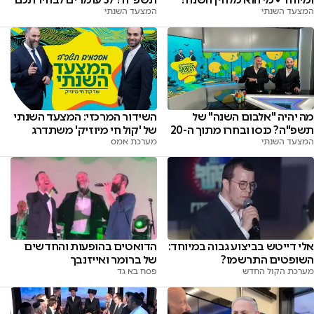
המצעד השנתי
המצעד השנתי
מה יהיה "אלבום השנה" של
השידור המרכזי: המצעד השנתי
תשפ"ה? כנסו ובחרו מתוך ה-20
של 'קול חי מיוזיק' משתדרג
המצעד השנתי
מערכת אמס
אלי דייטש בביצוע גבוה במיוחד:
הדואטים בהופעות והחדשים
השופטים התרשמו?
של ברומר ואייזנבך
מערכת הקול החדש
פסח בא גד