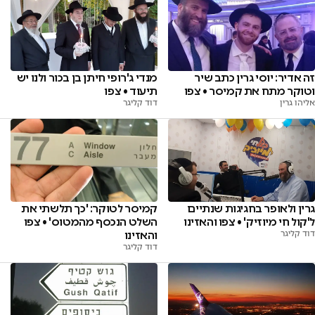
זה אדיר: יוסי גרין כתב שיר
מנדי ג'רופי חיתן בן בכור ולנו יש
וטוקר מתח את קמיסר • צפו
תיעוד • צפו
אליהו גרין
דוד קליגר
גרין ולאופר בחגיגות שנתיים
קמיסר לטוקר: 'כך תלשתי את
ל'קול חי מיוזיק' • צפו והאזינו
השלט הנכסף מהמטוס' • צפו
דוד קליגר
והאזינו
דוד קליגר