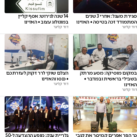
14 שנה לגירוש: אסף קליין
סגירת מעגל: אחרי 3 שנים
במונולוג עצוב • האזינו
המתמודד זכה בטיסה • האזינו
דוד קליגר
דוד קליגר
במקום מוסיקה: מסע מרתק
הצלם שוקי לרר זקוק לעזרתכם
בשבילי בראשית ובמדבר •
• כנסו והאזינו
האזינו
דוד קליגר
דוד קליגר
כך הפך אפרים קמיסר את קובי
גלריית ענק: מופע ההצדעה ל-50