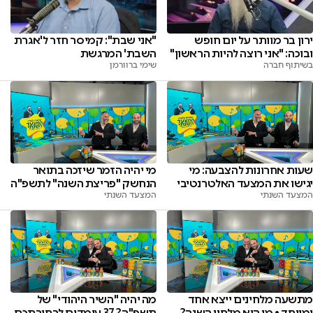
"אני שבת": קמיסר חזר ל'אגרת
ירון בר מוותר על יום חופש
השבת' המרגשת
ובוכה: "אני רוצה להיות הראשון"
שימי ברוורמן
בשיתוף חברה
שעות אחרונות להצבעה: מי
מי יהיה הזמר שיזכה בתואר
יגישו את המצעד האלטרנטיבי
הנחשק "פריצת השנה" לתשפ"ה
המצעד השנתי
המצעד השנתי
מתשעה מלחינים ייצא אחד
מה יהיה "השיר היהודי" של
ומיוחד • מי הוא מלחין השנה?
תשפ"ה? 37 עומדים לבחירתכם