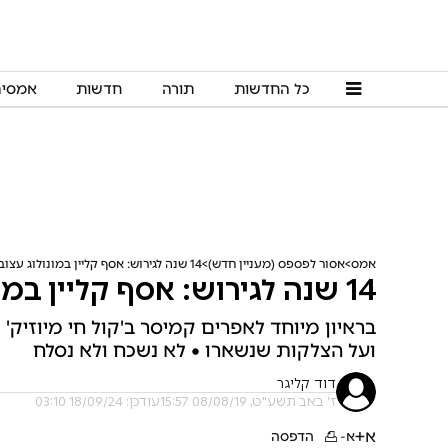
כל החדשות
תורה
חדשות
אמסי
אמס
אסור לפספס (מעניין חדש)
14 שנה לגירוש: אסף קליין במונולוג עצוב • האזינו
14 שנה לגירוש: אסף קליין במונולוג עצוב • האזינו
בראיון מיוחד לאפרים קמיסר ב'קול חי מיוזיק'
ועל הצלקות שנשארו • לא נשכח ולא נסלח
דוד קליגר
ז' באב תשע"ט, 08/08/19 15:57
עודכן: 18/09/24 03:10
א+
א-
הדפסה