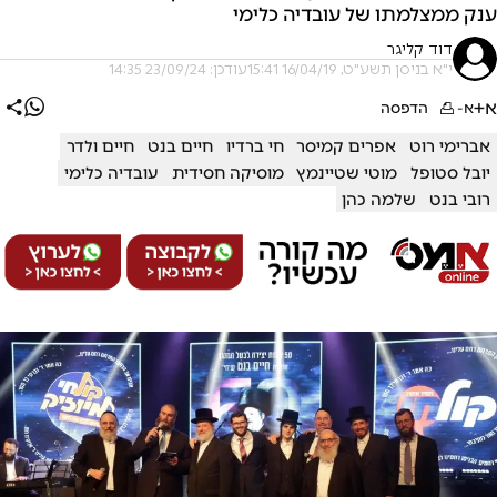
ענק ממצלמתו של עובדיה כלימי
דוד קליגר
י"א בניסן תשע"ט, 16/04/19 15:41
עודכן: 23/09/24 14:35
א+
א-
הדפסה
אברימי רוט
אפרים קמיסר
חי ברדיו
חיים בנט
חיים ולדר
יובל סטופל
מוטי שטיינמץ
מוסיקה חסידית
עובדיה כלימי
רובי בנט
שלמה כהן