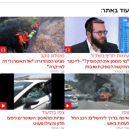
עוד באתר:
עימות חריף בשידור
מונולוג נוקב
"מי מממן את הקמפיין?" - לייטנר
מגיש המהדורה: "אל תאמרו לי זה
התקשה לספק תשובות
לא יקרה"
צבי טסלר
צבי טסלר
צפו
צפו בתיעוד
אימה בדרך לירושלים: רכב החל
שניות מהאסון: השוטרים ניפצו
לעלות באש
חלון והצילו פעוט
אבי יעקב
אבי יעקב