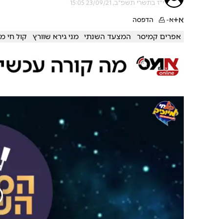
י"ז בתשרי תשפ"ב, 23/09/21 15:05
א+
א-
הדפסה
אפרים קמיסר
המצעד השנתי
מני גירא שוורץ
קול חי מי