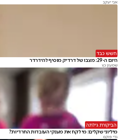
אבי יעקב
חשש כבד
היום ה-29: מצבו של דרדיק מוסיף להידרדר
שמעון כץ
הביקורת גילתה
מיליוני שקלים: מי לקח את מענקי העובדות החרדיות?
גדי פוקס