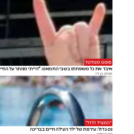
פוסט מטלטל
איבד את כל משפחתו בשבי החמאס: "הייתי מוותר על החיי
פנחס בן זיו
"המציל זלזל"
נס גדול: עירנות של ילד הצילה חיים בבריכה
נתי קאליש