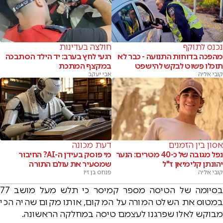
נכנס לתוקף
חולצה בעדינות
מהפכה בדוחות התנועה - כבר לא
רגעי לחץ בערב: יד הילד הסתבכה
תוכלו פשוט לבקש להישפט
במקצף המתכת
קובי אליה
אבי יעקב
אסון בין הזמנים
דעת מכונה
נפל מגובה של כ-40 מטרים: הנער
מי פוסק בעידן ה-AI? החיבור
יהונתן קלימיאן ז"ל
שמסעיר את עולם התורה
קובי אליה
פנחס בן זיו
בסיומה של הטיסה מספר קמיסר כי תלש מעל מושב 77
במטוס את השלט המורה על המקום, אותו מקום שהיה הכי
מבוקש לאלו שפרגנו לעצמם טיסה במחלקה הראשונה.