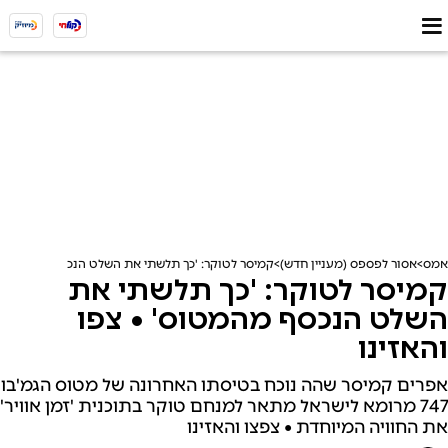
אמס
אסור לפספס (מעניין חדש)
קמיסר לטוקר: 'כך תלשתי את השלט הנכסף מהמטוס' •
קמיסר לטוקר: 'כך תלשתי את
השלט הנכסף מהמטוס' • צפו
והאזינו
אפרים קמיסר שהה נוכח בטיסתו האחרונה של מטוס הגמ'בו
747 מרומא לישראל מתאר למנחם טוקר בתוכנית 'זמן אוויר'
את החוויה המיוחדת • צפצו והאזינו