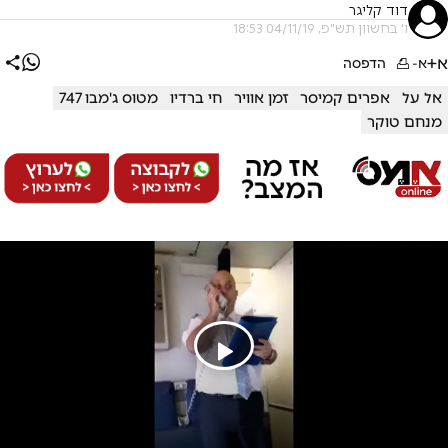
דוד קליגר
ו' בחשוון תש"פ, 04/11/19 18:53
א+
א-
הדפסה
אל על
אפרים קמיסר
זמן אוויר
חי ברדיו
מטוס ג'מבו 747
מנחם טוקר