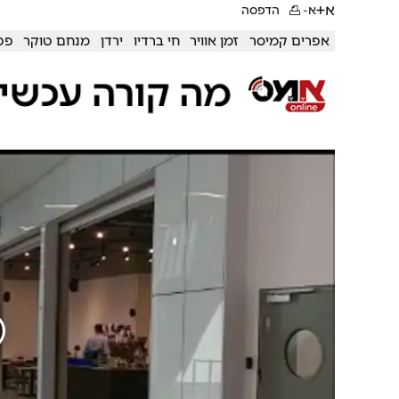
א+
א-
הדפסה
אפרים קמיסר
זמן אוויר
חי ברדיו
ירדן
מנחם טוקר
פט