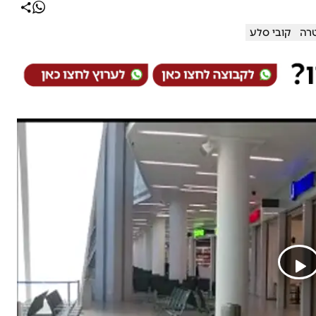
רה
קובי סלע