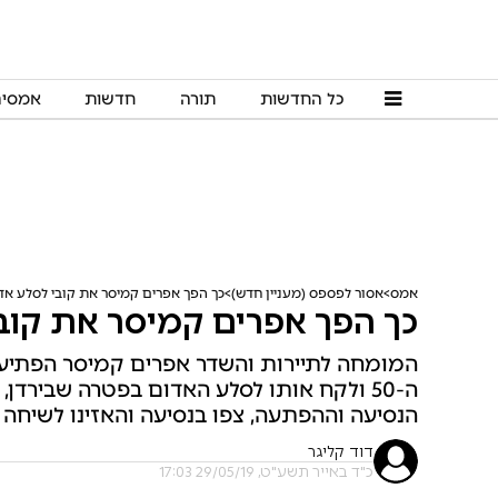
כל החדשות
תורה
חדשות
אמסי
אמס
אסור לפספס (מעניין חדש)
כך הפך אפרים קמיסר את קובי לסלע אדו
כך הפך אפרים קמיסר את קובי 
המומחה לתיירות והשדר אפרים קמיסר הפתיע א
ה-50 ולקח אותו לסלע האדום בפטרה שבירדן,
הנסיעה וההפתעה, צפו בנסיעה והאזינו לשיחה 
דוד קליגר
כ"ד באייר תשע"ט, 29/05/19 17:03