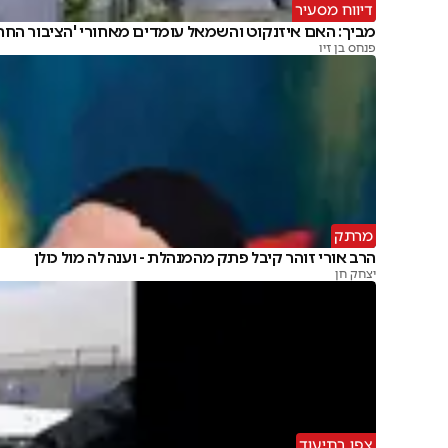
דיווח מסעיר
מביך: האם איזנקוט והשמאל עומדים מאחורי 'הציבור החרד
פנחס בן זיו
מרתק
הרב אורי זוהר קיבל פתק מהמנהלת - וענה לה מול כולן
יצחק חן
צפו בתיעוד