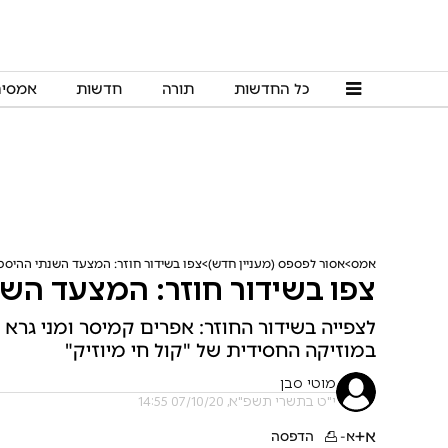
כל החדשות
תורה
חדשות
אמסי
אמס
אסור לפספס (מעניין חדש)
צפו בשידור חוזר: המצעד השנתי ההיסט
צפו בשידור חוזר: המצעד השנ
לצפייה בשידור החוזר: אפרים קמיסר ומני גרא
במוזיקה החסידית של "קול חי מיוזיק"
מוטי סבן
י"ט בתשרי תשפ"א, 07/10/20 14:55
א+
א-
הדפסה