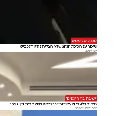
סכנה של ממש
שיכור על הכיכר: הנהג שלא הצליח לחזור לכביש
אבי יעקב
'ישיבת בין הזמנים'
שידור בלעדי ויוצא דופן: כך נראה מושב בית דין • צפו
הרב נחום נוסבכר