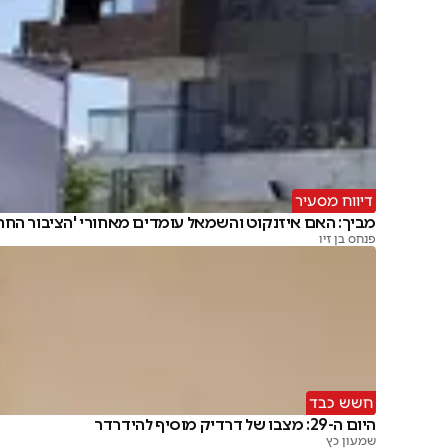
דיווח מסעיר
מביך: האם איזנקוט והשמאל עומדים מאחורי 'הציבור החרד
פנחס בן זיו
חשש כבד
היום ה-29: מצבו של דרדיק מוסיף להידרדר
שמעון כץ