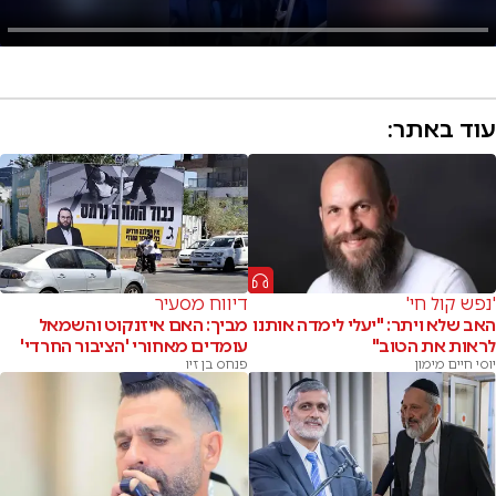
עוד באתר:
'נפש קול חי'
דיווח מסעיר
האב שלא ויתר: "יעלי לימדה אותנו
מביך: האם איזנקוט והשמאל
לראות את הטוב"
עומדים מאחורי 'הציבור החרדי'
יוסי חיים מימון
פנחס בן זיו