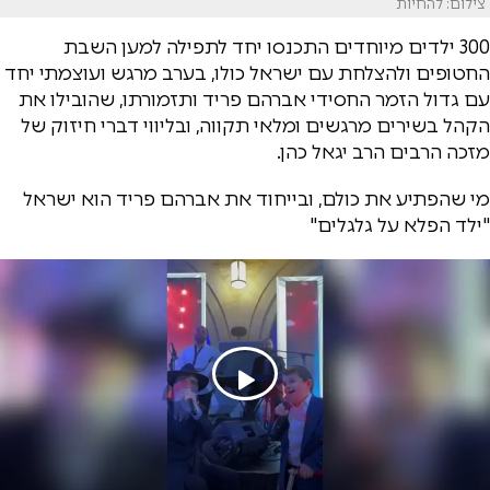
צילום: להחיות
300 ילדים מיוחדים התכנסו יחד לתפילה למען השבת
החטופים ולהצלחת עם ישראל כולו, בערב מרגש ועוצמתי יחד
עם גדול הזמר החסידי אברהם פריד ותזמורתו, שהובילו את
הקהל בשירים מרגשים ומלאי תקווה, ובליווי דברי חיזוק של
מזכה הרבים הרב יגאל כהן.
מי שהפתיע את כולם, ובייחוד את אברהם פריד הוא ישראל
"ילד הפלא על גלגלים"