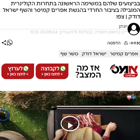
בביצועים שלהם במשימה הראשונה בתחרות הקולינרית
המובילה בציבור החרדי בהגשת אפרים קמיסר והשף ישראל
דודק | צפו
יונתן
י"ט בחשוון תשפ"ג, 13/11/22 21:15
עודכן: 30/08/24 15:55
א+
א-
הדפסה
אפרים קמיסר
ישראל דודק
כושר שף