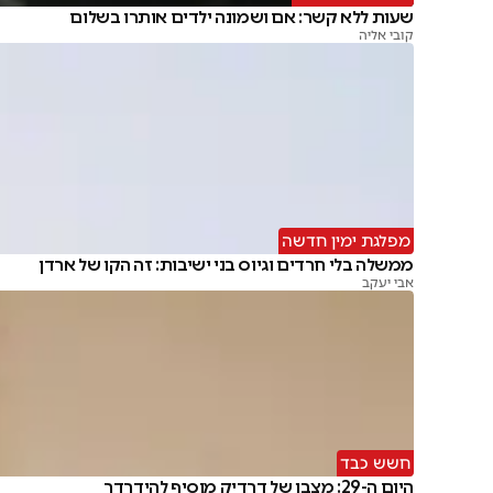
שעות ללא קשר: אם ושמונה ילדים אותרו בשלום
קובי אליה
מפלגת ימין חדשה
ממשלה בלי חרדים וגיוס בני ישיבות: זה הקו של ארדן
אבי יעקב
חשש כבד
היום ה-29: מצבו של דרדיק מוסיף להידרדר