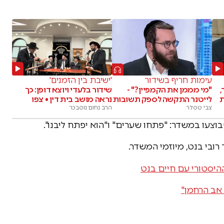
עימות חריף בשידור
'ישיבת בין הזמנים'
,
"מי מממן את הקמפיין?" -
שידור בלעדי ויוצא דופן: כך
ת
לייטנר התקשה לספק תשובות
נראה מושב בית דין • צפו
צבי טסלר
הרב נחום נוסבכר
וצעו במשדר: "פתחו שערים" ו"הוא יפתח ליבנו".
ובי בנט, מיוזמי המשדר.
היסטורי עם חיים בנט
 אב הרחמן"