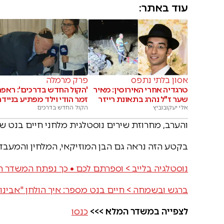
עוד באתר:
אסון בלתי נתפס
פרק מרמלה
טרגדיה אחרי האירוסין: מאיר
'הקול החדש בדרכים': ראפר
שער ז"ל נהרג בתאונת רייזר
זמר הודי וילד מפתיע בנייד
אלי יעקובוביץ
הקול החדש בדרכים
והערב, מחרוזת שירים נוסטלגית מלחני חיים בנט שב
בקטע הזה נראה גם הבן המוזיקאי, המלחין והמעבד ר
נוסטלגיה בלייב > וספרתם לכם • כך נפתח המשדר ה
ברגש ובשמחה > חיים בנט מספר: איך הולחן "אבינו
לצפייה במשדר המלא >>>
כנסו