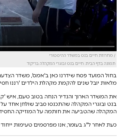
/ מחרוזת חיים בנט במשדר ההיסטורי
תמונה בדף הבית: חיים בנט ובוגרי המקהלה בריקוד
בחול המועד פסח שידרנו כאן ב'אמס', משדר הצדעה ל
מלאות יובל שנים להקמת מקהלת הילדים 'רננו חסיד
את המשדר הארוך והנדיר הנחה בטוב טעם, איש 'קול 
בנט ובוגרי המקהלה שהתכנסו סביב שולחן אחד על ה
המקהלה שהטביעה את חותמה על המוזיקה החסידי
כעת לאחר ל"ג בעומר, אנו מפרסמים טעימות ייחודי