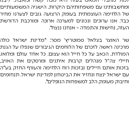
ומחשבותינו עם משפחותיהם היקרות. ‏הישגיה המשמעותיים
של הלחימה העוצמתית בעומק הרצועה גובים לצערנו מחיר
כבד. אנו ערוכים ונכונים למערכה ארוכה ומורכבת הדורשת
העזה, נחישות והתמדה – אנחנו ננצח".
שר האוצר בצלאל סמוטריץ׳ מסר: "מדינת ישראל כולה
מרכינה ראשה לזכרם של הלוחמים הגיבורים שנפלו על הגנת
המולדת. הכאב על כל חייל הוא עצום. כל אחד עולם ומלואו.
חיילי צה״ל מנהלים קרבות איתנים ומרסקים את האויב,
בזכות אותם חיילים ובזכות רוח הלחימה והעורף החזק בע"ה
עם ישראל ינצח ונחזיר את הביטחון למדינת ישראל. תנחומים
וחיבוק מעומק הלב למשפחות הנופלים".