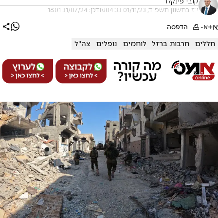
קובי פינקלר
י"ז בחשוון תשפ"ד, 01/11/23 04:33
עודכן: 31/07/24 16:01
א+
א-
הדפסה
חללים
חרבות ברזל
לוחמים
נופלים
צה"ל