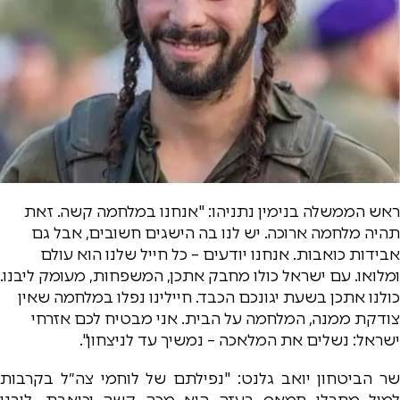
ראש הממשלה בנימין נתניהו: "אנחנו במלחמה קשה. זאת
תהיה מלחמה ארוכה. יש לנו בה הישגים חשובים, אבל גם
אבידות כואבות. אנחנו יודעים – כל חייל שלנו הוא עולם
ומלואו. עם ישראל כולו מחבק אתכן, המשפחות, מעומק ליבנו.
כולנו אתכן בשעת יגונכם הכבד. חיילינו נפלו במלחמה שאין
צודקת ממנה, המלחמה על הבית. אני מבטיח לכם אזרחי
ישראל: נשלים את המלאכה – נמשיך עד לניצחון".
שר הביטחון יואב גלנט: "נפילתם של לוחמי צה״ל בקרבות
למול מחבלי חמאס בעזה היא מכה קשה וכואבת. ליבנו