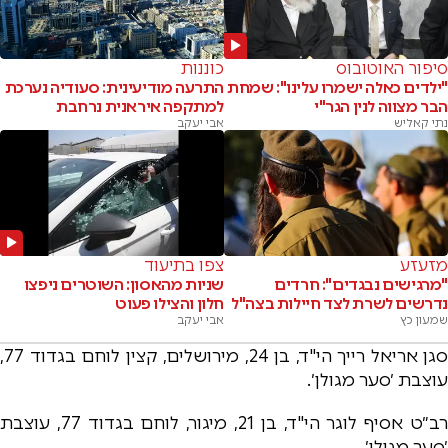
סיפור האוטובוס
כוננות
"ילדים כאלה ישמרו עלינו": שמחת
התרעה מודיעינית: סעודיה נערכת
הבר מצווה לנין הגר"י
למתקפה איראנית נרחבת
נתי קאליש
אבי יעקב
מזעזע
צפו בתיעוד
"מרגישים נבגדים": חרדים
שניות מהאסון: השוטרים ניפצו
נדרשים לשרת לצד חיילות בצה"ל
חלון והצילו פעוט
שמעון כץ
אבי יעקב
סגן אריאל רייך הי"ד, בן 24, מירושלים, קצין לוחם בגדוד 77,
עוצבת ׳סער מגולן׳.
רב״ט אסיף לוגר הי"ד, בן 21, מיגור, לוחם בגדוד 77, עוצבת
׳סער מגולן׳.