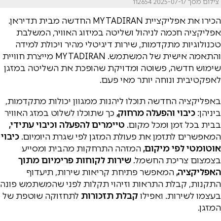
צילום מסך 2025-07-17 112654
הכירו את אפליקציית MY TADIRAN החדשה מבית תדיראן.
אפליקציה חכמה לניהול ושליטה במיזוג האוויר, המשלבת
טכנולוגיות מתקדמות, שירות דיגיטלי מהיר ויכולת למידה
והתאמה אישית של המשתמש. MY TADIRAN מייצרת חוויית
שימוש חדשה, פשוטה ומדויקת שהופכת את השליטה במזגן
לאפקטיבית ונוחה יותר מאי פעם.
באפליקציה החדשה תוכלו ליהנות ממגוון יכולות מתקדמות,
ביניהן:
כיבוי והפעלה מרחוק,
כך שתוכלו לשלוט במזג האוויר
בבית בכל זמן ומכל מקום.
טיימרים להפעלה וכיבוי עתידי,
המאפשרים לתזמן את פעולת המזגן לפי שגרת היומיום.
כיבוי
אוטומטי לפי מיקום,
המזהה התרחקות מהבית ומסייע
בצמצום צריכת החשמל.
שירות לקוחות פרימיום מתוך
האפליקציה,
המאפשר פתיחת קריאות שירות, תיעדוף
התקנות, קבלת התראות וזיהוי תקלות לפני שהמשתמש פונה
בעצמו לשירות. ואפילו
קבלת תזכורות
לתחזוקה שוטפת של
המזגן.