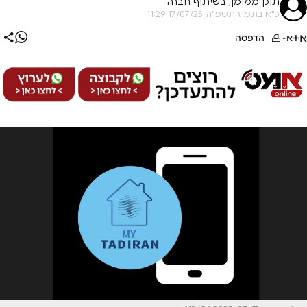
תוכן ממומן, בשיתוף חברה
כ"א בתמוז תשפ"ה, 17/07/25 11:29
א+
א-
הדפסה