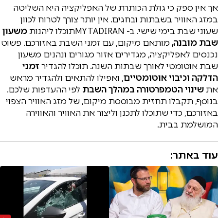
אך אין ספק כי גולת הכותרת של האפליקציה היא השליטה
במזג האוויר בשבתות ובחגים. אין יותר צורך לטרוח לכוון
שעוני שבת בימי שישי. ב- MY TADIRANתוכלו ליהנות
משעון
שבת מובנה,
מותאם מיקום, עם זמני השבת באזורכם. פשוט
נכנסים לאפליקציה, מגדירים אזור מגורים ונהנים משעון
שבת אוטומטי לאורך שבתות השנה. תוכלו להגדיר
זמני
הדלקה וכיבוי אוטומטיים
, ואפילו להתאים ולהגדיר מראש
את
שינוי הטמפרטורה במהלך השבת
לפי ההעדפות שלכם.
בנוסף, תקבלו תחזית מבוססת מיקום, של מזג האוויר הצפוי
באזורכם, כדי שתוכלו לתכנן וליצור את האוויר והאווירה
המושלמת בבית.
עוד באתר: