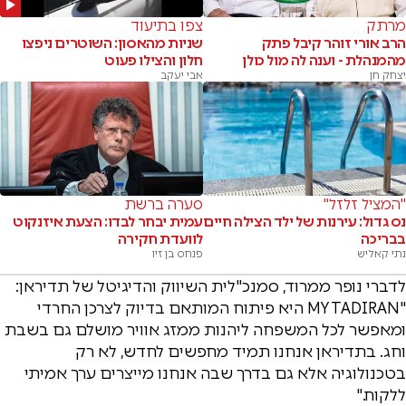
מרתק
צפו בתיעוד
הרב אורי זוהר קיבל פתק
שניות מהאסון: השוטרים ניפצו
מהמנהלת - וענה לה מול כולן
חלון והצילו פעוט
יצחק חן
אבי יעקב
"המציל זלזל"
סערה ברשת
נס גדול: עירנות של ילד הצילה חיים
עמית יבחר לבדו: הצעת איזנקוט
בבריכה
לוועדת חקירה
נתי קאליש
פנחס בן זיו
לדברי נופר ממרוד, סמנכ"לית השיווק והדיגיטל של תדיראן:
"MY TADIRAN היא פיתוח המותאם בדיוק לצרכן החרדי
ומאפשר לכל המשפחה ליהנות ממזג אוויר מושלם גם בשבת
וחג. בתדיראן אנחנו תמיד מחפשים לחדש, לא רק
בטכנולוגיה אלא גם בדרך שבה אנחנו מייצרים ערך אמיתי
ללקוח."