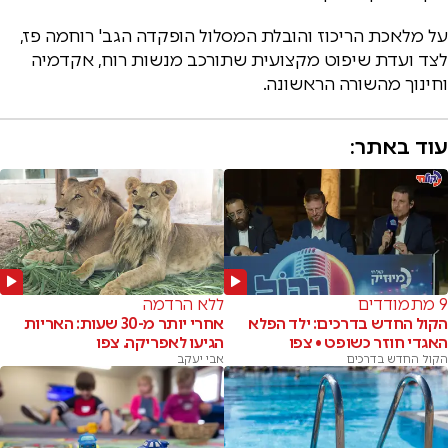
על מלאכת הריכוז והובלת המסלול הופקדה הגב' רוחמה פז,
לצד ועדת שיפוט מקצועית שתורכב מנשות רוח, אקדמיה
וחינוך מהשורה הראשונה.
עוד באתר:
9 מתמודדים
ללא הרדמה
הקול החדש בדרכים: ילד הפלא
אחרי יותר מ-30 שעות: האריות
האגדי חוזר כשופט • צפו
הגיעו לאפריקה. צפו
הקול החדש בדרכים
אבי יעקב