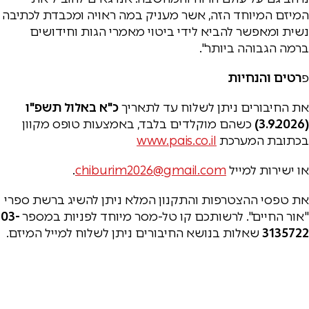
המיזם המיוחד הזה, אשר מעניק במה ראויה ומכבדת לכתיבה
נשית ומאפשר להביא לידי ביטוי מאמרי הגות וחידושים
ברמה הגבוהה ביותר".
פ
רטים והנחיות
את החיבורים ניתן לשלוח עד לתאריך
כ"א באלול תשפ"ו
(3.9.2026)
כשהם מוקלדים בלבד, באמצעות טופס מקוון
בכתובת המערכת
www.pais.co.il
או ישירות למייל
chiburim2026@gmail.com
.
את טפסי ההצטרפות והתקנון המלא ניתן להשיג ברשת ספרי
"אור החיים". לרשותכם קו טל-מסר מיוחד לפניות במספר
03-
3135722
שאלות בנושא החיבורים ניתן לשלוח למייל המיזם.