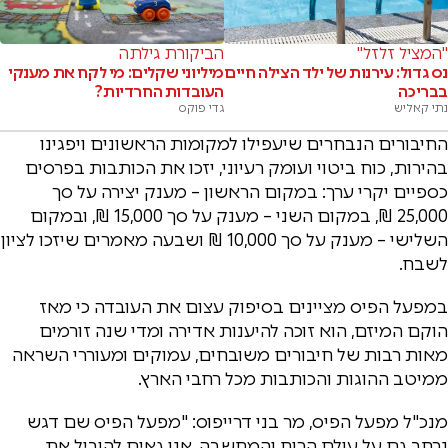
"המציל זלזל"
הביקורת גילתה
נס גדול: עירנות של ילד הצילה חיים
מיליוני שקלים: מי לקח את מענקי
בבריכה
העובדות החרדיות?
נתי קאליש
גדי פוקס
החיבורים הנבחרים שיעפילו למקומות הראשונים ויפגינו
בהירות, כוח ביטוי ועומק רעיוני, יזכו את הכותבות בפרסים
כספיים יקרי ערך: במקום הראשון – מענק יצירה על סך
25,000 ₪, במקום השני – מענק על סך 15,000 ₪, ובמקום
השלישי – מענק על סך 10,000 ₪ ושבעה מאמרים שיזכו לציון
לשבח.
במפעל הפיס מציינים בסיפוק עצום את העובדה כי מאז
הוקם המיזם, הוא זוכה להיענות אדירה ומדי שנה זורמים
מאות רבות של חיבורים משובחים, עמוקים ומעוררי השראה
ממיטב ההוגות והכותבות מכל רחבי הארץ.
מנכ"ל מפעל הפיס, מר בני דרייפוס: "מפעל הפיס שם דגש
נרחב גם על עולם הרוח והמחשבה. אנו גאים להוביל את