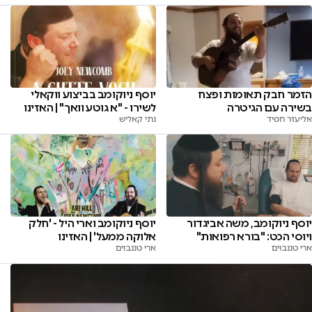
הזמר חבק תאומות ופצח
יוסף ניוקומב בביצוע ווקאלי
בשירה עם הגיטרה
לשירו - "א גוטע וואך" | האזינו
אליעזר חסיד
נתי קאליש
יוסף ניוקומב, משה אביגדור
יוסף ניוקומב וארי היל - 'חלק
ויוסי הכט: "בורא רפואות"
אלוקה ממעל' | האזינו
ארי טננבוים
ארי טננבוים