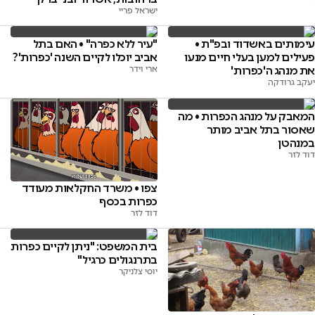
ישראל פריי
עימותים באשדוד ובפ"ת •
"עיר ללא כפרה" • האם בתל
פעילים למען בעלי חיים מנעו
אביב יוכלו לקיים השנה 'כפרות'?
את מנהג ה'כפרות'
ארי וידר
יעקב גרודקה
המאבק על מנהג הכפרות • מה
שאסור בתל אביב מותר
במנהטן
דוד לזר
צפו • משרד החקלאות מעודד
כפרות בכסף
דוד לזר
בית המשפט: "ניתן לקיים כפרות
בתרנגולים כרגיל"
יוסי צלניקר