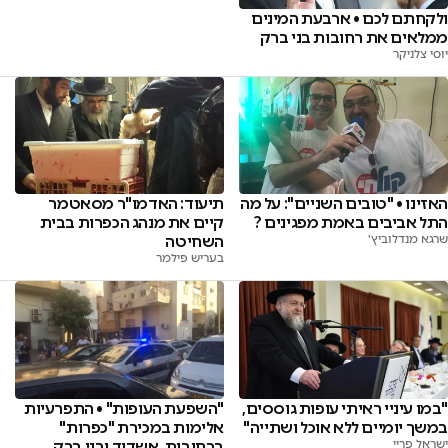
ולקחתם לכם • ארבעת המינים
ממלאים את רחובות בני ברק
יוסי צלניקר
תיעוד: האדמו"ר מסאטמר
האזינו • "טובים השניים": על מה
קיים את מנהג הכפרות בבית
התל אביבים באמת מפגינים ?
השחיטה
שרגא מנדלוביץ'
בעריש פילמר
"במו עיניי ראיתי עופות גוססים,
"השפעת העופות" • התפרעיות
במשך יומיים ללא אוכל ושתייה"
אלימות במכירת "כפרות"
ישראל פריי
ברחובות, אשדוד ובני ברק