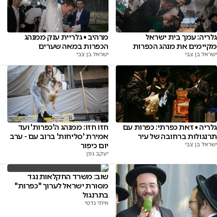
גלריה: עמך בית ישראל
מרהיב • גלריית ענק ממנהג
מקיימים את מנהג הכפרות
הכפרות במאה שערים
ישראל בן צבי
ישראל בן צבי
גלריה • זאת כפרתי: כפרות עם
חזו חזו: ממנהג ה'כפרות' ועד
תרנגולות ברחובה של עיר
אמירת 'סליחות' ברוב עם - ערב
ישראל בן צבי
יום כיפור
יעקב גפן
שוב: משרד החקלאות נגד
מסורת ישראל לערוך "כפרות"
בתרנגול
איתי גדסי