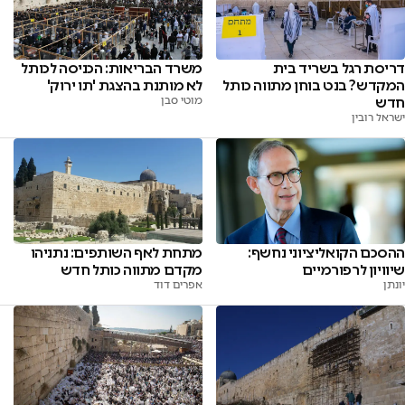
דריסת רגל בשריד בית
משרד הבריאות: הכניסה לכותל
המקדש? בנט בוחן מתווה כותל
לא מותנת בהצגת 'תו ירוק'
חדש
מוטי סבן
ישראל רובין
מתחת לאף השותפים: נתניהו
ההסכם הקואליציוני נחשף:
מקדם מתווה כותל חדש
שיוויון לרפורמיים
אפרים דוד
יונתן