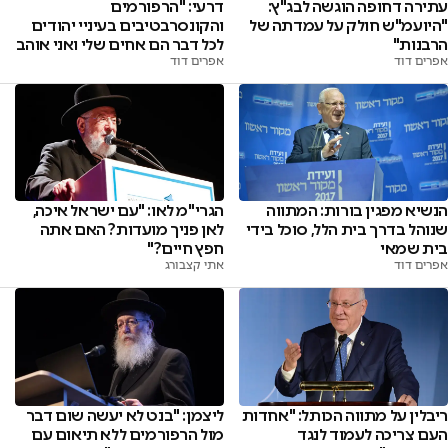
דרעי: "הרפורמים
עתירה דחופה הוגשה לבג"ץ:
והקונסרבטיבים בעיניי יהודים
"היועמ"ש חולק על עמדתה של
לכל דבר הם אחים שלי ואני אוהב
הרבנות"
אפרים דוד
אותם" • האזינו
אפרים דוד
הנשיא מפגין בורות: המתווה
הגרי"מ לאו: "עם ישראל איכה,
שנוהל בדרך בית הלל, סוכל בידי
לאן פניך מועדות? האם אתה
בית שמאי
חפץ חיים?"
אפרים דוד
אתי קצבורג
ריבלין על מתווה הכותל: "אחדות
ליצמן: "בנט לא יעשה שום דבר
העם צריכה לעמוד לנגד
מול הרפורמים ללא תיאום עם