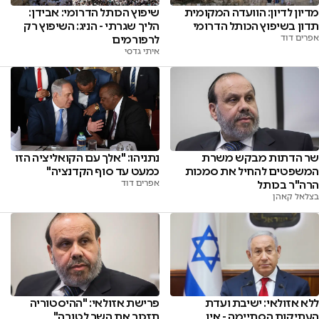
מדיון לדיון: הוועדה המקומית
שיפוץ הכותל הדרומי: אבידן:
תדון בשיפוץ הכותל הדרומי
הליך שגרתי - הניג: השיפוץ רק
אפרים דוד
לרפורמים
איתי גדסי
שר הדתות מבקש משרת
נתניהו: "אלך עם הקואליציה הזו
המשפטים להחיל את סמכות
כמעט עד סוף הקדנציה"
הרה"ר בכותל
אפרים דוד
בצלאל קאהן
ללא אזולאי: ישיבת ועדת
פרישת אזולאי: "ההיסטוריה
העתיקות הסתיימה - אין
תזכור את השר לטובה"