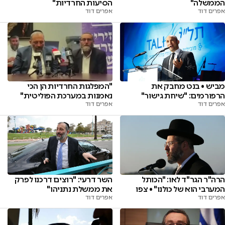
הממשלה"
הסיעות החרדיות"
אפרים דוד
אפרים דוד
מביש • בנט מחבק את
"המפלגות החרדיות הן הכי
הרפורמים: "שיחת גישור"
נאמנות במערכת הפוליטית"
אפרים דוד
אפרים דוד
הרה"ר הגר"ד לאו: "הכותל
השר דרעי: "רוצים דרכנו לפרק
המערבי הוא של כולנו" • צפו
את ממשלת נתניהו"
אפרים דוד
אפרים דוד