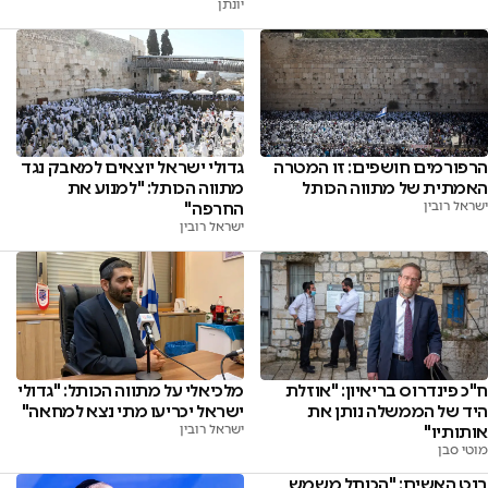
יונתן
הרפורמים חושפים: זו המטרה
גדולי ישראל יוצאים למאבק נגד
האמתית של מתווה הכותל
מתווה הכותל: "למנוע את
ישראל רובין
החרפה"
ישראל רובין
ח"כ פינדרוס בריאיון: "אוזלת
מלכיאלי על מתווה הכותל: "גדולי
היד של הממשלה נותן את
ישראל יכריעו מתי נצא למחאה"
אותותיו"
ישראל רובין
מוטי סבן
בנט האשים: "הכותל משמש