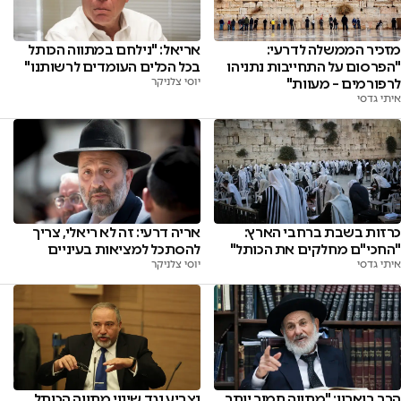
אריאל: "נילחם במתווה הכותל
מזכיר הממשלה לדרעי:
בכל הכלים העומדים לרשותנו"
"הפרסום על התחייבות נתניהו
יוסי צלניקר
לרפורמים – מעוות"
איתי גדסי
כרזות בשבת ברחבי הארץ:
אריה דרעי: זה לא ריאלי, צריך
"החכי"ם מחלקים את הכותל"
להסתכל למציאות בעיניים
איתי גדסי
יוסי צלניקר
הרב בוארון: "מתווה חמור יותר
נצביע נגד שינוי מתווה הכותל,