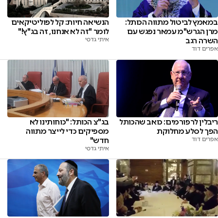
במאמץ לביטול מתווה הכותל:
הנשיאה חיות: קל לפוליטיקאים
מרן הגרש"מ עמאר נפגש עם
לומר "זה לא אנחנו, זה בג"ץ!"
השרה רגב
איתי גדסי
אפרים דוד
ריבלין לרפורמים: כואב שהכותל
בג"צ הכותל: "כוחותינו לא
הפך לסלע מחלוקת
מספיקים כדי לייצר מתווה
אפרים דוד
חדש"
איתי גדסי