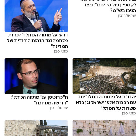
לקמפיין פוליטי יזום"; כיצד
הגיבו בש"ס?
ישראל רובין
דרעי על מתווה הכותל: "הכרזת
מלחמה נגד הזהות היהודית של
המדינה"
מוטי סבן
יהדו"ת על מתווה הכותל: "יחד
ח"כ רוטמן על 'מתווה הכותל':
עם רבבות אלפי ישראל נגן בלא
"דרישה מגוחכת"
פשרות על הכותל"
ישראל רובין
מוטי סבן