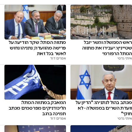
מתווה הכותל: שקד הודיעה על
ראש הממשלה והשר יובל
פרישה מהוועדה; נתניהו נחוש
שטייניץ: יעבירו את מתווה
לאשר בכל זאת
הכותל הרפורמי
אפרים דוד
איתי גדסי
מכתב בהול לנתניהו: "הדיון על
המאבק במתווה הכותל:
וועדת השרים בממשלה - לא
הליכודניקים מפרסמים מכתב
חוקי"
תמיכה ברגב
איתי גדסי
אפרים דוד