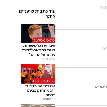
נית
עוד כתבות שיעניינו
אותך
פוסט מטלטל
איבד את כל משפחתו
דשה
בשבי החמאס: "הייתי
מוותר על החיים"
פנחס בן זיו
ה' נתן וה' לקח
טרגדיה: הפעוט צבי
יהודיים
וויסמן נחנק בביתו
ונפטר
נתי קאליש