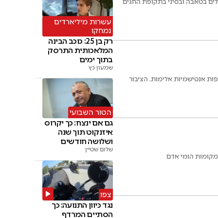
אלים בטאבה ובסיני בתקופת החגים
עשרות מיליארדים
נמחקו
רק בן 25: כוכב הבינה
המלאכותית התרסק
בתוך ימים
שמעון כץ
פות אנטישמיות אלימות. הציבור
הטור השבועי
גם אם ינצח: כך יקרוס
איזנקוט תוך שנה
ושלושה חודשים
שלום שטיין
מקומות הומי אדם
צפו
נגד כיוון התנועה: כך
הסתיים המרדף