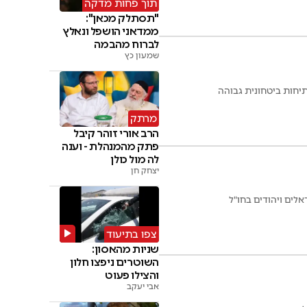
תוך פחות מדקה
"תסתלק מכאן":
ממדאני הושפל ונאלץ
לברוח מהבמה
שמעון כץ
יחות ביטחונית גבוהה
מרתק
הרב אורי זוהר קיבל
פתק מהמנהלת - וענה
לה מול כולן
יצחק חן
לים ויהודים בחו"ל
צפו בתיעוד
שניות מהאסון:
השוטרים ניפצו חלון
והצילו פעוט
אבי יעקב