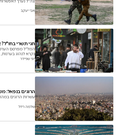
צה"ל נערך לאפשרות 
אבי יעקב
חגי תשרי בחו"ל? 
המל"ל מפרסם הערכת א
נקרא לנהוג בערנות,
יוני שניידר
הרוגים בנפאל: מ
עשרות הרוגים במהומ
שלמה ריזל