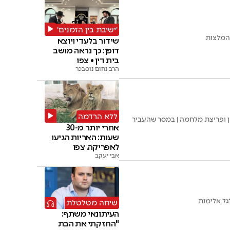
'ישיבת בין הזמנים'
ההמלצות
שידור בלעדי ויוצא
דופן: כך נראה מושב
בית דין • צפו
הרב נחום נוסבכר
ללא הרדמה
ן ופריצת מלחמה | במסר שהעביר
אחרי יותר מ-30
שעות: האריות הגיעו
לאפריקה. צפו
אבי יעקב
שיחה מטלטלת
העיתונאי משתף:
"החזקתי את הבת