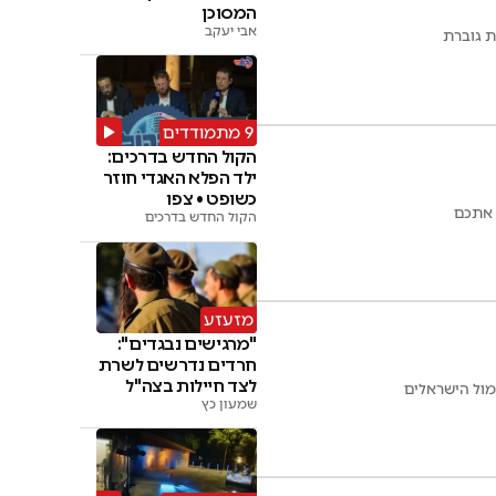
המסוכן
אבי יעקב
ת גוברת
9 מתמודדים
הקול החדש בדרכים:
ילד הפלא האגדי חוזר
כשופט • צפו
הקול החדש בדרכים
מזעזע
"מרגישים נבגדים":
חרדים נדרשים לשרת
לצד חיילות בצה"ל
מול הישראלים
שמעון כץ