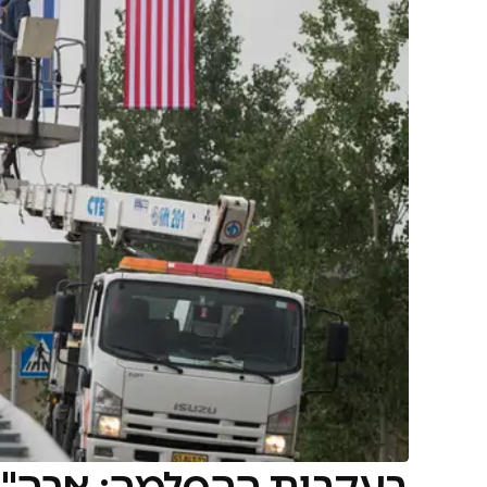
בעקבות ההסלמה: ארה"ב