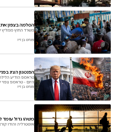
הסלמה בצפון אתיו
משרד החוץ ממליץ לה
פנחס בן זיו
הפנטגון הציג בפנ
טראמפ הודיע הלילה 
היום - טראמפ צפוי 
פנחס בן זיו
משהו גדול עומד ל
אוסטרליה והודו קור