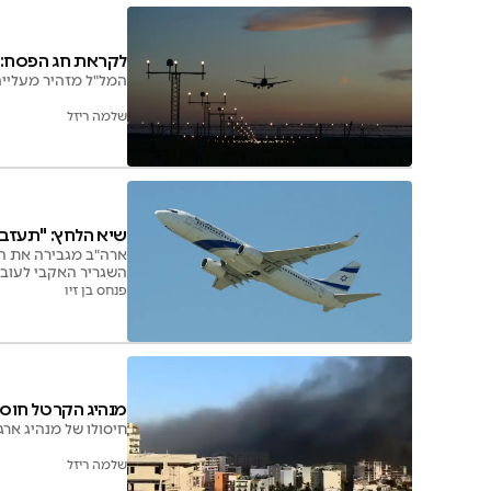
לקראת חג הפסח: 
המל"ל מזהיר מעלייה
שלמה ריזל
שיא הלחץ: "תעזב
ארה"ב מגבירה את הד
השגריר האקבי לעובד
פנחס בן זיו
מנהיג הקרטל חוס
חיסולו של מנהיג ארגון פ
שלמה ריזל