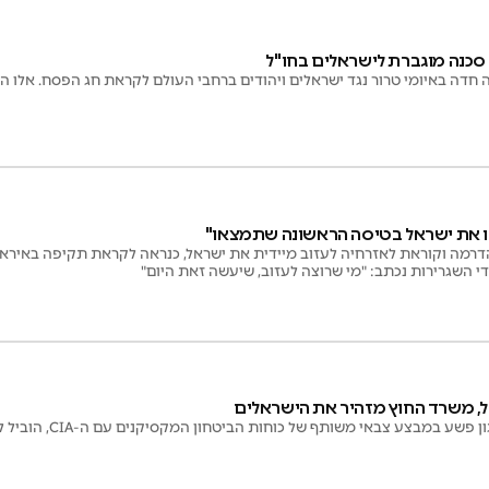
סכנה מוגברת לישראלים בחו"ל
 חדה באיומי טרור נגד ישראלים ויהודים ברחבי העולם לקראת חג הפסח. אלו 
ו את ישראל בטיסה הראשונה שתמצאו"
רמה וקוראת לאזרחיה לעזוב מיידית את ישראל, כנראה לקראת תקיפה באירא
י השגרירות נכתב: "מי שרוצה לעזוב, שיעשה זאת היום"
ל, משרד החוץ מזהיר את הישראלים
שע במבצע צבאי משותף של כוחות הביטחון המקסיקנים עם ה-CIA, הוביל לגל אלימות