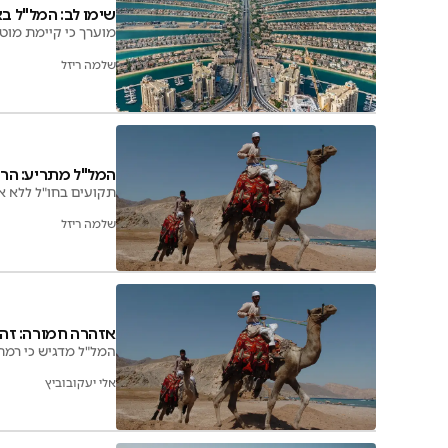
שימו לב: המל"ל ב
מוערך כי קיימת מוט
שלמה ריזל
המל"ל מתריע: הרעי
תקועים בחו"ל ללא אפשרות להגיע לישראל
שלמה ריזל
אזהרה חמורה: זה 
המל"ל מדגיש כי רמת
אלי יעקובוביץ