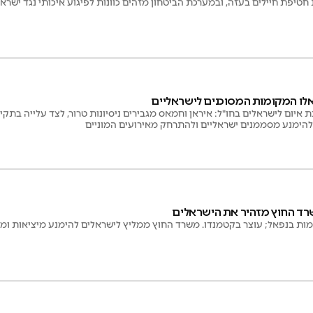
חטיפת חיילים בעזה, ובמערכת הביטחון מזהים כוונות לפיגוע איכותי נגד ישר
אלו המקומות המסוכנים לישראליים
יום לישראלים בחו"ל: איראן וחמאס מגבירים ניסיונות טרור, לצד עלייה בתקי
 להימנע מסממנים ישראליים ולהתרחק מאירועים המוניים
שרד החוץ מזהיר את הישראלים
ות בנפאל; עוצר בקטמנדו. משרד החוץ ממליץ לישראלים להימנע מיציאות ומ