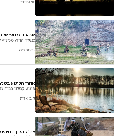
יוני שניידר
אזהרת מסע: אל ת
משרד החוץ ממליץ לי
שלמה ריזל
אחרי הפיגוע במנצ
פיגוע קטלני בבית כ
קובי אליה
צה"ל נערך: חשש 