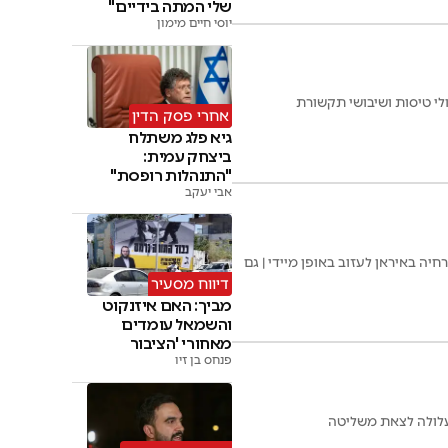
שלי המתה בידיים"
יוסי חיים מימון
י טיסות ושיבושי תקשורת
אחרי פסק הדין
גיא פלג משתלח
ביצחק עמית:
"התנהלות רופסת"
אבי יעקב
ה באיראן לעזוב באופן מיידי | גם
דיווח מסעיר
מביך: האם איזנקוט
והשמאל עומדים
מאחורי 'הציבור
החרדי'
פנחס בן זיו
שעלולה לצאת משליטה