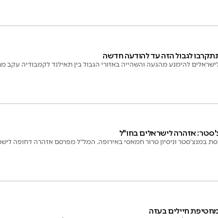
תקרבו לגבול הזה עד להודעה חדשה
שראלים להימנע מהגעה והשהייה באזורי הגבול בין תאילנד לקמבודיה עקב מת
'סטר: אזהרה לישראלים בחו"ל
נסת במנצ'סטר וניסיון טרור חמאסי באירופה. המל"ל מפרסם אזהרה דחופה לישרא
מחטיפת חיילים בעזה