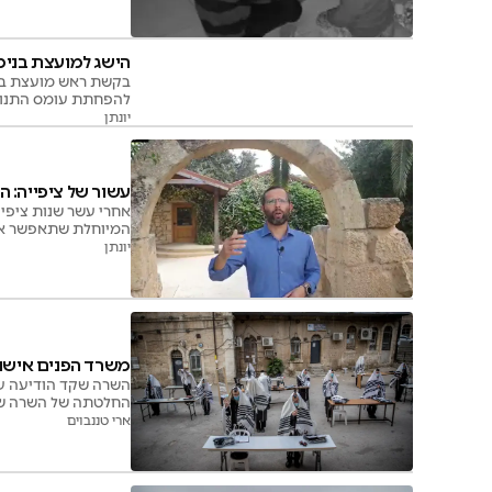
הישג למועצת בנימ
בקשת ראש מועצת בני
להפחתת עומס התנועה 
נכנס לתוקף והוא מג
יונתן
עשור של ציפייה: 
אחרי עשר שנות ציפי
המיוחלת שתאפשר את
יונתן
משרד הפנים אישור
החלטתה של השרה שקד
ענק לתפילות הימים 
ארי טננבוים