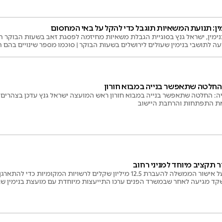
ין: תנועת המשאיות תוגבל כדי להקל על באי המחסום
מין, ישראל גנץ בסוגיית הגבלת משאיות מחיזמה לפסגת זאב בשעות הבוקר 
לתושבי בנימין שעולים לירושלים בשעות הבוקר | סוכמו מספר שינויים בהם ה
ביל תנועת משאיות ממחסום חיזמה לפסגת זאב
ההחלטה שתאפשר בנייה במבוא חורון
יה: החלטה שתאפשר בנייה במבוא חורון ראש המועצה ישראל גנץ עדכן בצהרי
 התפתחות והרחבת היישוב
 תקציב מיוחד למניני רחוב
השרה שקד הודיעה על אישור הממשלה להעברת 12.5 מיליון שקלים לרשויות המקו
 מגיעה לאחר שבמשרד הפנים ערכו התייעצות מיוחדת עם מועצת בנימין שב
הנוראים במרחב הפתוח