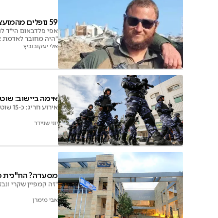
59 נופלים מהמועצה: אפי נהרג מירי צלף של חמאס בעזה
אפי פלדבאום הי"ד לו
"היה מחובר לאדמת ארץ ישר
אלי יעקובוביץ
אימה ביישוב: שוט
אירוע חריג: כ-15 שוטרים פלסטינים חמושים נכנסו בטעות סמוך ליישוב אדם. צה"ל פעל להוצאתם; אין נפגעים
יוני שניידר
מסעדה? הח"כית מבה
"זה קמפיין שקרי ונ
אבי מימרן