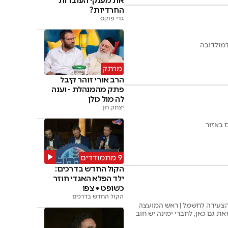
את מענקי העובדות
החרדיות?
גדי פוקס
למולדובה
מרתק
הרב אורי זוהר קיבל
פתק מהמנהלת - וענה
לה מול כולן
יצחק חן
 באזור
9 מתמודדים
הקול החדש בדרכים:
ילד הפלא האגדי חוזר
כשופט • צפו
הקול החדש בדרכים
הצעירה לחשמל | ראש המועצה
 גם כאן, לחברי ימינה יש חוב