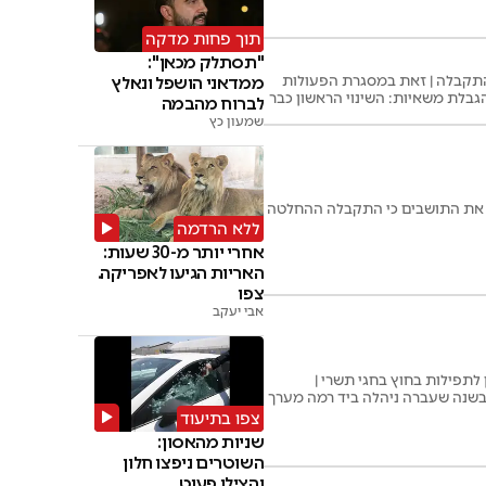
תוך פחות מדקה
"תסתלק מכאן":
התקבלה | זאת במסגרת הפעולות
ממדאני הושפל ונאלץ
גבלת משאיות: השינוי הראשון כבר
לברוח מהבמה
שמעון כץ
ם את התושבים כי התקבלה ההחלטה
ללא הרדמה
אחרי יותר מ-30 שעות:
האריות הגיעו לאפריקה.
צפו
אבי יעקב
מיות כדי להתארגן לתפילות בחוץ בחגי תשרי |
שנה שעברה ניהלה ביד רמה מערך
צפו בתיעוד
שניות מהאסון:
השוטרים ניפצו חלון
והצילו פעוט