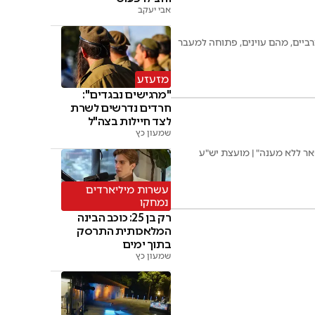
אבי יעקב
 10 דקות מביתו, הדרך לכפרים הערביים, מהם עוינים, פתוחה למעבר
מזעזע
"מרגישים נבגדים":
חרדים נדרשים לשרת
לצד חיילות בצה"ל
שמעון כץ
ר ללא מענה" | מועצת יש"ע
עשרות מיליארדים
נמחקו
רק בן 25: כוכב הבינה
המלאכותית התרסק
בתוך ימים
שמעון כץ