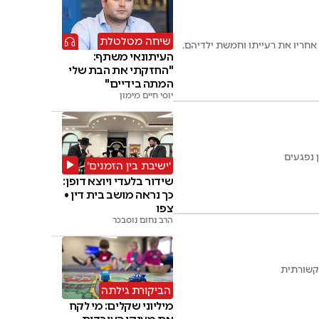
שיחה מטלטלת
אחריו את רעייתו וחמשת ילדיהם.
העיתונאי משתף:
"החזקתי את הבת שלי
המתה בידיים"
יוסי חיים מימון
'ישיבת בין הזמנים'
שידור בלעדי ויוצא דופן:
כך נראה מושב בית דין •
צפו
הרב נחום נוסבכר
קשורתית
הביקורת גילתה
מיליוני שקלים: מי לקח