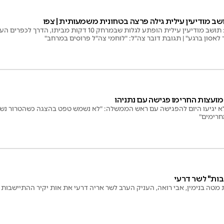
ב מודיעין עילית גילה פרצה בטחונית משמעותית | צפו
פרצה בקצה השכונה: תושב מודיעין עילית הופתע לגלות שבמרחק
 לאסון ברגע" | תגובת דובר צה"ל: "לוחמי צה"ל פרוסים במרחב"
מועצות החרימו פגישה עם נתניהו
לא יגיעו היום להפגישה עם ראש הממשלה: "לא נשמש טפט בהצגה כשהטרור נשא
חרימים"
בות" לשר דרעי
 מטה בנימין, אבי רואה, העניק הערב לשר אריה דרעי את אות יקיר ההתיישבות