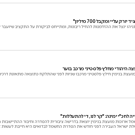
ק עליי ומקבל 700 מיליון"
ניהו ינצל את ההזדמנות להחיל ריבונות, ומתייחס לביקורת על התקציב שיועבר 
ה היהודי מחלץ פלסטיני מרכב בוער
 מועצת בנימין חילץ פלסטיני מרכבו שניות לפני שהתלקח כתוצאה מתאונת דרכים
ה לחכ"י ימינה: "קר לנו, די להתעללות"
 ארוכות מועצת בנימין יוצאת בדרישה ציבורית להסדרה וחיבור ההתיישבות 
לת ישראל העבירה לפני חודש את הסדרת החשמל לבדואים היא חייבת לעשות זאת