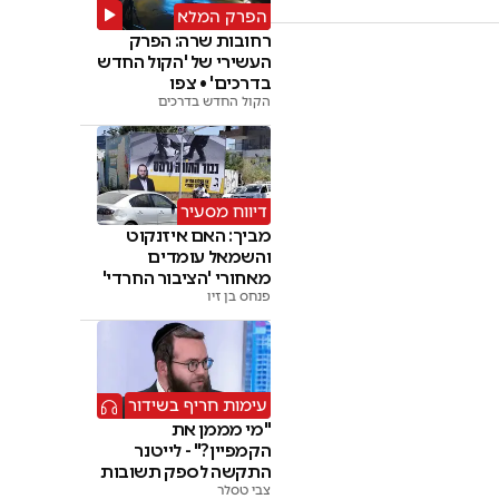
הפרק המלא
רחובות שרה: הפרק
העשירי של 'הקול החדש
בדרכים' • צפו
הקול החדש בדרכים
דיווח מסעיר
מביך: האם איזנקוט
והשמאל עומדים
מאחורי 'הציבור החרדי'
פנחס בן זיו
עימות חריף בשידור
"מי מממן את
הקמפיין?" - לייטנר
התקשה לספק תשובות
צבי טסלר