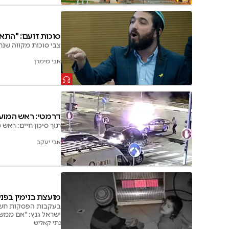
סוכות זועם: "התאגיד יור
צבי סוכות מקווה שנת
אבי מימרן
דרמטי: ראש המועצ
תוך סיכון חיים: ראש
אבי יעקב
מועצת בנימין בפניי
בעקבות הפסקות חשמל
ישראל גנץ: "אם ממש
כפול"
נתי קאליש