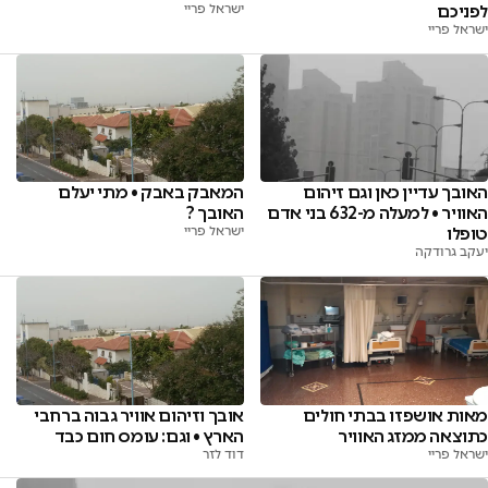
לפניכם
ישראל פריי
ישראל פריי
האובך עדיין כאן וגם זיהום
המאבק באבק • מתי יעלם
האוויר • למעלה מ-632 בני אדם
האובך ?
טופלו
ישראל פריי
יעקב גרודקה
מאות אושפזו בבתי חולים
אובך וזיהום אוויר גבוה ברחבי
כתוצאה ממזג האוויר
הארץ • וגם: עומס חום כבד
ישראל פריי
דוד לזר