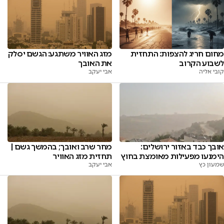
מחום חריג להצפות: התחזית
מזג האוויר משתגע: הגשם יסלק
לשבוע הקרוב
את האובך
קובי אליה
אבי יעקב
אובך כבד באזור ירושלים:
מחר שרב ואובך; בהמשך גשם |
הימנעו מפעילות מאומצת בחוץ
תחזית מזג האוויר
שמעון כץ
אבי יעקב