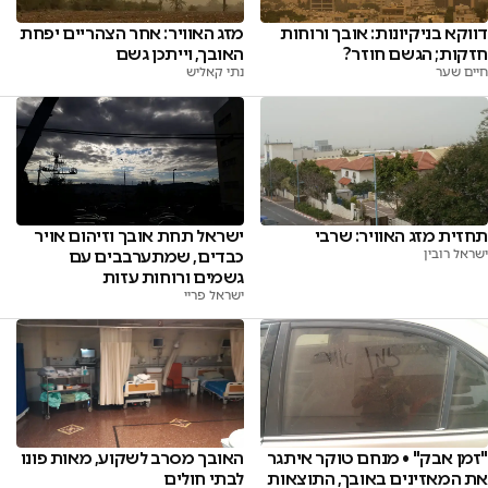
דווקא בניקיונות: אובך ורוחות
מזג האוויר: אחר הצהריים יפחת
חזקות; הגשם חוזר?
האובך, וייתכן גשם
חיים שער
נתי קאליש
תחזית מזג האוויר: שרבי
ישראל תחת אובך וזיהום אויר
ישראל רובין
כבדים, שמתערבבים עם
גשמים ורוחות עזות
ישראל פריי
"זמן אבק" • מנחם טוקר איתגר
האובך מסרב לשקוע, מאות פונו
את המאזינים באובך, התוצאות
לבתי חולים