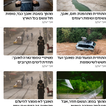
התחזית מתהפכת: חום, אובך,
מהפך בשבת: אובך כבד, סופות
גשמים וסופות רעמים
חול וגשם בכל הארץ
אבי יעקב
אבי יעקב
התחזית המעודכנת: מאובך ועד
משינויי טמפרטורה לאובך:
חשש לשיטפונות
תחזית לימים הקרובים
אבי יעקב
אבי יעקב
מהפך במזג: הגשם חוזר, אבל
האובך לא ממהר להיעלם
חכו למה שיקרה בשישי
מהאזור: זה היום שבו צפוי