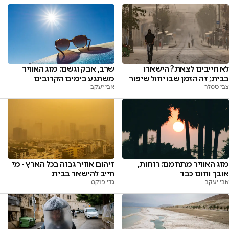
לא חייבים לצאת? הישארו
שרב, אבק וגשם: מזג האוויר
בבית; זה הזמן שבו יחול שיפור
משתגע בימים הקרובים
צבי טסלר
אבי יעקב
מזג האוויר מתחמם: רוחות,
זיהום אוויר גבוה בכל הארץ - מי
אובך וחום כבד
חייב להישאר בבית
אבי יעקב
גדי פוקס