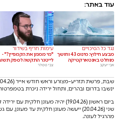
עוד באתר:
נגד כל הסיכויים
עימות חריף בשידור
מבצע חילוץ: מינוס 43 וחושך
"מי מממן את הקמפיין?" -
מוחלט באנטארקטיקה
לייטנר התקשה לספק תשוב
אבי יעקב
צבי טסלר
ינשבו בדרום ובהרים, ותחול ירידה ניכרת בטמפרטור
ביום ראשון (19.04.26) יהיה מעונן חל
שני (20.04.26) ייעשה מעונן חלקית עד מעונ
מהרגיל לעונה.