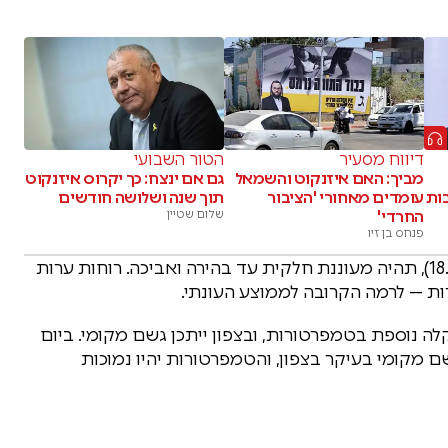
דיווח מסעיר
הטור השבועי
מביך: האם איזנקוט והשמאל
גם אם ינצח: כך יקרוס איזנקוט
ות
עומדים מאחורי 'הציבור
תוך שנה ושלושה חודשים
החרדי'
שלום שטיין
פנחס בן זיו
שבת, פרשת תזריע–מצורע וראש חודש אייר (18.04.26), תהיה מעוננת חלקית עד בהירה ואביכה. רוחות ערות
ות — לרמה הקרובה לממוצע העונתי.
קית עם ירידה קלה נוספת בטמפרטורות, ובצפון ייתכן גשם מקומי. ביום
ן, עם גשם מקומי בעיקר בצפון, והטמפרטורות יהיו נמוכות