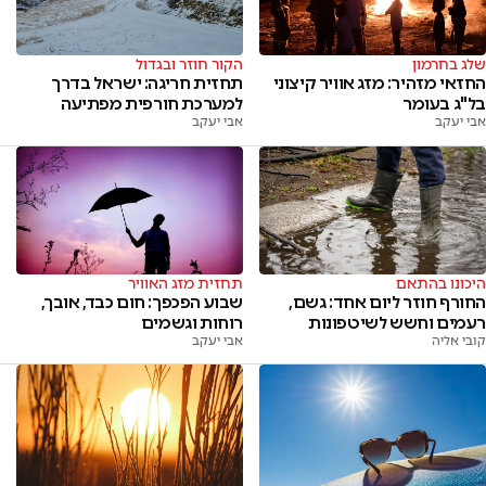
שלג בחרמון
הקור חוזר ובגדול
החזאי מזהיר: מזג אוויר קיצוני
תחזית חריגה: ישראל בדרך
בל"ג בעומר
למערכת חורפית מפתיעה
אבי יעקב
אבי יעקב
היכונו בהתאם
תחזית מזג האוויר
החורף חוזר ליום אחד: גשם,
שבוע הפכפך: חום כבד, אובך,
רעמים וחשש לשיטפונות
רוחות וגשמים
קובי אליה
אבי יעקב