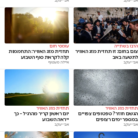
אבי יעקב
אבי יעקב
הרבו בשתייה
עומסי חום
צום בחום: זו תחזית מזג האוויר
תחזית מזג האוויר: התחממות
לתשעה באב
קלה לקראת סוף השבוע
אבי יעקב
איילה מעטוף
תחזית מזג האוויר
תחזית מזג האוויר
הגשם חוזר? טפטופים צפויים
יום ראשון קריר מהרגיל – כך
במספר ימים רצופים
ייראה השבוע
אבי יעקב
אבי יעקב