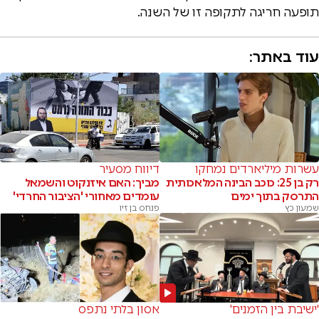
תופעה חריגה לתקופה זו של השנה.
עוד באתר:
עשרות מיליארדים נמחקו
דיווח מסעיר
רק בן 25: כוכב הבינה המלאכותית
מביך: האם איזנקוט והשמאל
התרסק בתוך ימים
עומדים מאחורי 'הציבור החרדי'
שמעון כץ
פנחס בן זיו
'ישיבת בין הזמנים'
אסון בלתי נתפס