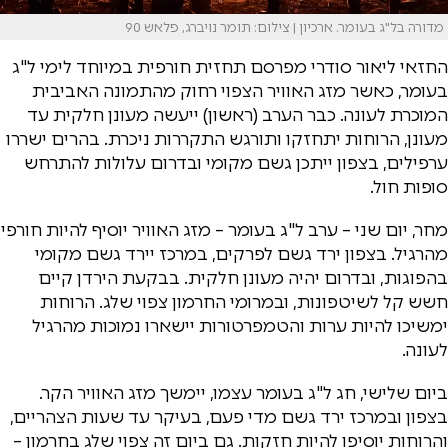
מדורה בל"ג בעומר. ארכיון | צילום: תומר נויברג, פלאש 90
החזאי ליאור סודרי מפרסם תחזית חורפית במיוחד לימי ל"ג
בעומר, כאשר מזג האוויר הצפוי רחוק מהתמונה האביבית
המוכרת לעונה. כבר הערב (ראשון) ייעשה מעונן חלקית עד
מעונן, הרוחות יתחזקו ותורגש התקררות ניכרת. בהרים ישררו
ערפילים, בצפון ייתכן גשם מקומי ובדרום עלולות להתרחש
סופות חול.
מחר, יום שני – ערב ל"ג בעומר – מזג האוויר יוסיף להיות חורפי
מהרגיל. בצפון ירד גשם לפרקים, במרכז יירד גשם מקומי
בהפוגות, ובדרום יהיה מעונן חלקית. בבקעת הירדן קיים
חשש קל לשיטפונות, ובמרומי החרמון צפוי שלג. הרוחות
ימשיכו להיות ערות והטמפרטורות יישארו נמוכות מהרגיל
לעונה.
ביום שלישי, חג ל"ג בעומר עצמו, יימשך מזג האוויר הקר.
בצפון ובמרכז ירד גשם מדי פעם, בעיקר עד שעות הצהריים,
והרוחות יוסיפו להיות חזקות. גם ביום זה צפוי שלג בחרמון –