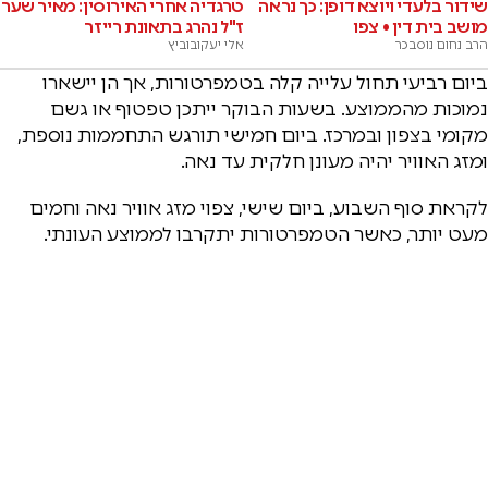
שידור בלעדי ויוצא דופן: כך נראה
טרגדיה אחרי האירוסין: מאיר שער
מושב בית דין • צפו
ז"ל נהרג בתאונת רייזר
הרב נחום נוסבכר
אלי יעקובוביץ
ביום רביעי תחול עלייה קלה בטמפרטורות, אך הן יישארו
נמוכות מהממוצע. בשעות הבוקר ייתכן טפטוף או גשם
מקומי בצפון ובמרכז. ביום חמישי תורגש התחממות נוספת,
ומזג האוויר יהיה מעונן חלקית עד נאה.
לקראת סוף השבוע, ביום שישי, צפוי מזג אוויר נאה וחמים
מעט יותר, כאשר הטמפרטורות יתקרבו לממוצע העונתי.