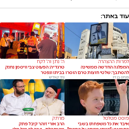
עוד באתר:
למרות ההצהרה
ה' נתן וה' לקח
המפלגה החדשה ממשיכה
טרגדיה: הפעוט צבי וויסמן נחנק
להסתבך: שלטי חוצות טרם הוסרו
בביתו ונפטר
פנחס בן זיו
נתי קאליש
פוסט מטלטל
מרתק
איבד את כל משפחתו בשבי
הרב אורי זוהר קיבל פתק