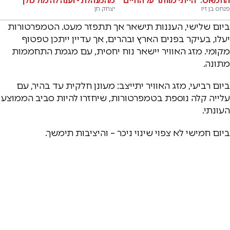
החמאס: "הייתי מוותר על החיים"
מהמנהלת - וענה לה מול כולן
פנחס בן זיו
יצחק חן
ביום שלישי, העננות תישאר אך תתפזר מעט. הטמפרטורות
יעלו, בעיקר בפנים הארץ ובהרים, אך עדיין ייתכן טפטוף
מקומי. מזג האוויר יישאר נוח יחסית, עם מגמת התחממות
מתונה.
ביום רביעי, מזג האוויר יתייצב: מעונן חלקית עד בהיר, עם
עלייה קלה נוספת בטמפרטורות, שיחזרו להיות סביב הממוצע
העונתי.
ביום חמישי לא צפוי שינוי ניכר – והיציבות תימשך.