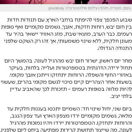
גשם, מטריה, חורף | צילום אילוסטרציה: pixabay
שבוע הפכפך צפוי להיפתח ברחבי הארץ, עם תנודות חדות
בין חום יבש, רוחות חזקות, אובך, גשמים מקומיים ואף סופות
רעמים. כבר הערב, מוצאי שבת, מזג האוויר יישאר בהיר עד
מעונן חלקית, ללא שינוי משמעותי, אך זהו רק השקט שלפני
התנודה הגדולה.
מחר יום ראשון, ישרור חום יבש מהרגיל לעונה. בהמשך היום
תחול ירידה הדרגתית בטמפרטורות ועלייה בלחות, בעיקר
באזורי החוף והשפלה. הרוחות יתחזקו וייתכן אובך מקומי.
בשעות אחר הצהריים קיים סיכוי לגשם מקומי בהרים, שעשוי
להיות מלווה בסופות רעמים – תזכורת לכך שהאביב עדיין
בלתי יציב.
ביום שני, יחול שינוי חד: השמיים יתכסו בעננות חלקית עד
מלאה, גשמים מקומיים ירדו מצפון הארץ ועד צפון הנגב,
והרוחות יתחזקו. הטמפרטורות יירדו ויהיו נמוכות מהרגיל
לעונה, מה שייצור תחושת קרירות מפתיעה ביחס ליום שלפניו.