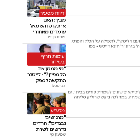
 נגן כלי הנשיפה שלוימי גוטליב • אז
דיווח מסעיר
מביך: האם
איזנקוט והשמאל
עומדים מאחורי
פנחס בן זיו
'הציבור החרדי'
ועם אלימלך", לתפילה על הכלל והפרט,
בגרונו ר' חונא דייטש • צפו
עימות חריף
בשידור
"מי מממן את
הקמפיין?" - לייטנר
התקשה לספק
צבי טסלר
תשובות
ליטיקאים שונים לשמחת פורים בביתו, גם
השמחה, במהלכה ביקש שרוליק סליחה
מזעזע
"מרגישים
נבגדים": חרדים
נדרשים לשרת
שמעון כץ
לצד חיילות בצה"ל