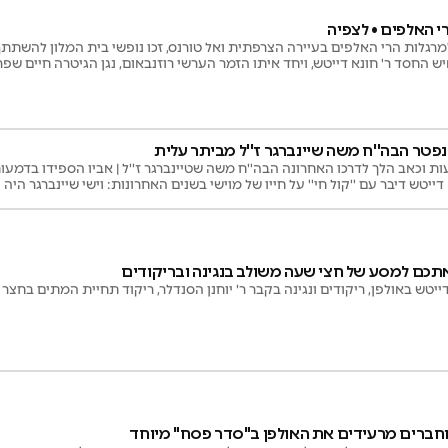
י האלפים • לצפיה
מרגלות הרי האלפים בעיירה הצרפתית ואל טורנס, זכו נופשי בית המלון להשתתף
ש החסד ר' חונא דייטש, ויחד איתו הזמר הערשי רוזנבאום, נגן הגיטרה חיים שפר 
 דקות של הנאה וקורת רוח, תהנו!
נפטר הבה''ח משה שיינברגר ז''ל מביתר עלית
ת וכאב הלך לדרכו האחרונה הבה''ח משה שטיינברגר ז''ל | אביו הספידו בדמעות
א דייטש דיבר עם ''קול חי'' על חייו של מוישי בשנים האחרונות: וישי שיינברגר ה
ד על קריאת שמע בזמנה ועל תפילות במניין, איש של חיוך שלמרות כל הסבל או
ן יוכל לעזור לאחרים.
 אתכם למסע של חצי שעה משולב בנגינה ובריקודים
יטש באולפן, ריקודים ונגינה בקבר ר' יוחנן הסנדלר, ריקוד תחיית המתים בחצר ה
 וחברים מרעידים את האולפן ב"סדר פסח" מיוחד