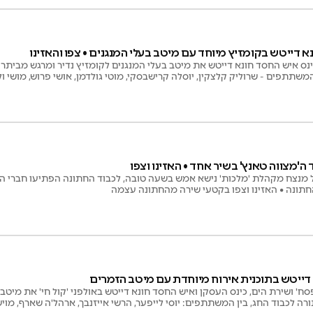
 דייטש בקומזיץ מיוחד עם מיטב בעלי המנגנים • צפו והאזינו
ינס איש החסד חונא דייטש את מיטב בעלי המנגנים לקומזיץ נדיר ומרגש מביתר
המשתתפים - שרוליק קלצקין, יוסלה קרישבסקי, מוטי גולדמן, אושי פרוש, מושי ול
ודי הרשקופ ובליווי אמן הקלידים איציק אייזנשטט • צפו והאזינו לשידור המלא
'מצווה טאנץ' בשיר אחד • האזינו וצפו
ל מנצח מקהלת 'מלכות' נישא אמש בשעה טובה, לכבוד החתונה הפתיעו חברי המק
חתונה • האזינו וצפו בקטעי שירה מהחתונה עצמה
א דייטש בתוכנית אירוח מיוחדת עם מיטב הזמרים
ח' ושירת הים, כינס העסקן ואיש החסד חונא דייטש באולפני 'קול חי' את מיט
רה לכבוד החג, בין המשתתפים: יוסי לייפער, הרשי אייזנבך, ארהל'ה שארף, מוישי 