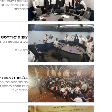
כשחונא דייטש וחבר
החג | אורח: הרב נח
אפרים דוד
צפו: חונא דייטש
בערב החג שודרה תכ
אפרים דוד
בלב אחד: מאות י
כמיטב המסורת, התכ
איש החסד ר' חונא ד
בצלאל קאהן