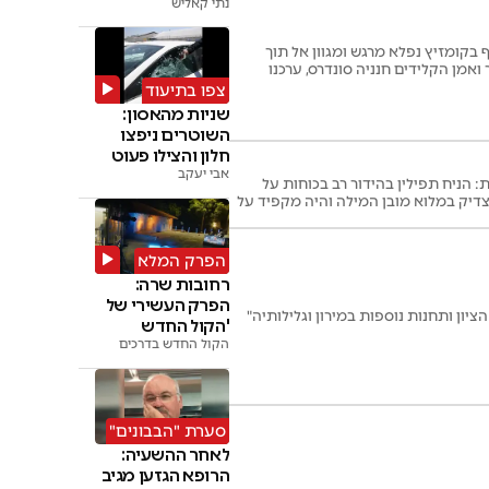
נתי קאליש
 בקומזיץ נפלא מרגש ומגוון אל תוך
ואמן הקלידים חנניה סונדרס, ערכנו
צפו בתיעוד
שניות מהאסון:
השוטרים ניפצו
חלון והצילו פעוט
אבי יעקב
: הניח תפילין בהידור רב בכוחות על
יה צדיק במלוא מובן המילה והיה מקפיד על
תו עבר בחייו תמיד החיוך היה משוך על
הפרק המלא
רחובות שרה:
הפרק העשירי של
ציון ותחנות נוספות במירון וגלילותיה"
'הקול החדש
בדרכים' • צפו
הקול החדש בדרכים
סערת "הבבונים"
לאחר ההשעיה:
הרופא הגזען מגיב