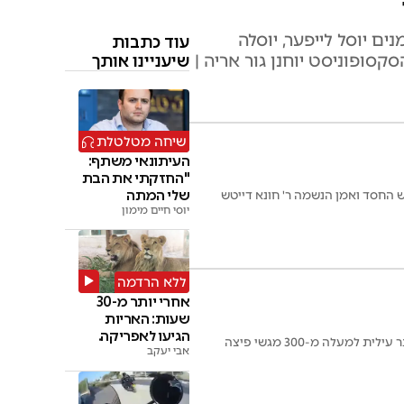
ם יוסל לייפער, יוסלה
עוד כתבות
קסופוניסט יוחנן גור אריה |
שיעניינו אותך
שיחה מטלטלת
העיתונאי משתף:
"החזקתי את הבת
שלי המתה
ש החסד ואמן הנשמה ר' חונא דייטש
בידיים"
יוסי חיים מימון
ללא הרדמה
אחרי יותר מ-30
שעות: האריות
הגיעו לאפריקה.
רעיון פשוט של איש החסד חונא דייטש גרר אחריו מבול של תורמים, ועד לשעה זו נתרמו וחולקו בביתר עילית למעלה מ-300 מגשי פיצה
צפו
אבי יעקב