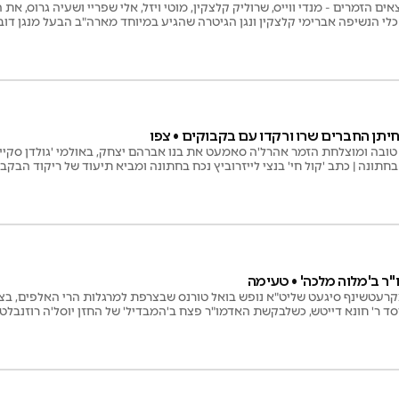
ם הזמרים - מנדי ווייס, שרוליק קלצקין, מוטי ויזל, אלי שפריי ושעיה גרוס, את
 כלי הנשיפה אברימי קלצקין ונגן הגיטרה שהגיע במיוחד מארה"ב הבעל מנגן דובי
תן החברים שרו ורקדו עם בקבוקים • צפו
ובה ומוצלחת הזמר אהרל'ה סאמעט את בנו אברהם יצחק, באולמי 'גולדן סקיי'
ונה | כתב 'קול חי' בנצי לייזרוביץ נכח בחתונה ומביא תיעוד של ריקוד הבקב
"ר ב'מלוה מלכה' • טעימה
קרעטשינף סיגעט שליט"א נופש בואל טורנס שבצרפת למרגלות הרי האלפים, בצ
 ר' חונא דייטש, כשלבקשת האדמו"ר פצח ב'המבדיל' של החזן יוסל'ה רוזנבלט