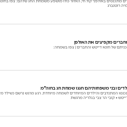
ים מתכנסים באולפני קול חי, האזור כולו מושפע משמחת החג שלהם: צפו בחונ
מיה רוטנברג
 וחברים מקפיצים את האולפן
ניתם של חונא דייטש והחברים | צפו בשמחה:
לדים ובני משפחותיהם חגגו שמחת חג בחוה"מ
נסו המתנדבים והילדים המיוחדים לשמחה מיוחדת. רגע מרגש נרשם כשילד מיו
ייטש • קובי הר צבי בגלריה מרגשת