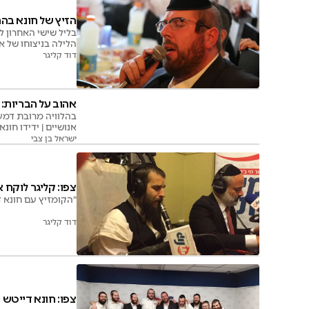
הזיץ של חונא בהר
בליל שישי האחרון ל
הלילה בניצוחו של אי
במיוחד עבורכם תשע
דוד קליגר
אהוב על הבריות: 
בהלוויה מרובת דמעו
אנושיים | ידידו חונ
קלה כבחמורה, מקפי
ישראל בן צבי
פניו ותמיד חיפש היכ
צפו: קליגר לוקח
"הקומזיץ עם חונא די
דוד קליגר
צפו: חונא דייטש