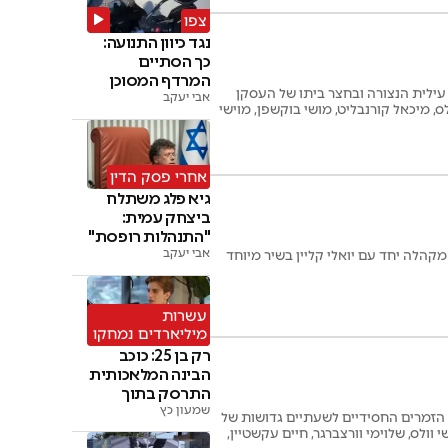
צפו
נגד כיוון התנועה:
כך הסתיים
המרדף המסוכן
 עילית הנצורה ובחצר ביתו של העסקן
אבי יעקב
ס, מיכאל קורנבליט, מושי בוקשפן, מוישי
אחרי פסק הדין
גיא פלג משתלח
ביצחק עמית:
"התנהלות רופסת"
אבי יעקב
הלה יחד עם יואלי קליין בשיר מיוחד
עשרות
מיליארדים נמחקו
רק בן 25: כוכב
הבינה המלאכותית
התרסק בתוך
ימים
שמעון כץ
ב הזמרים החסידיים לשעתיים גדושות של
וולס, שלוימי וורצברגר, חיים עקשטיין,