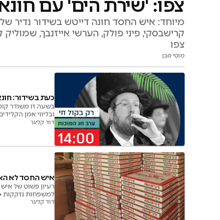
צפו: 'שירת הים' עם חונא
מיוחד: איש החסד חונה דייטש בשידור נדיר של 
קרישבסקי, פיני פולק, הערשי אייזנבך, שמוליק ק
צפו
מוטי סבן
כעת בשידור: חונא
בשעה זו משודר קומז
ובליווי אמן הקלידי
דוד קליגר
איש החסד לא האמין: תוך
למשפחות נזקקות • 
דוד קליגר