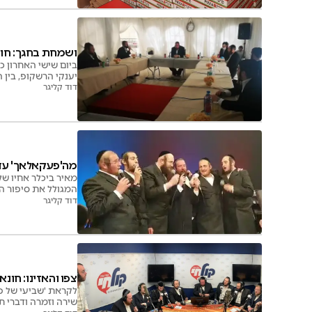
ושמחת בחגך: חונא
ביום שישי האחרון כ
יענקי הרשקופ, בין 
בריינס, ילד הפלא ד
דוד קליגר
מה'פעקאלאך' עד ה
מאיר ביכלר אחיו ש
המגולל את סיפור ה
דוד קליגר
צפו והאזינו: חונ
לקראת 'שביעי של פס
שירה וזמרה ודברי תו