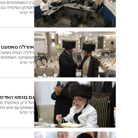
בין המשתתפים נמצאי
לוטרמן כשלצידו נגן
דוד קליגר
אהרל'ה סאמעט חי
הלילה השיא בשעה ט
המוסיקה השתתפו בחת
דייטש • מזל טוב
דוד קליגר
גם בנופש: האדמו
הוד כ"ק האדמו"ר מ
השתתף גם איש החסד
דוד קליגר