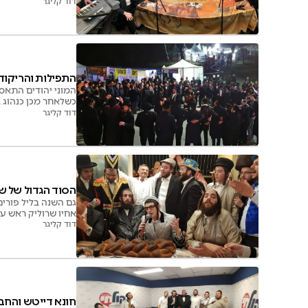
שמוליק גפנר, שלוימי
דוד קליגר
ישיר
התפילות והריקודי
המוני יהודים התאספ
כשלאחר מכן כנהוג ב
דוד קליגר
הסוד הגדול של שר
גם השנה בליל פורים
אחיו שרוליק ראש ע
מאחיו וחשף את הסו
דוד קליגר
חונא דייטש והחב