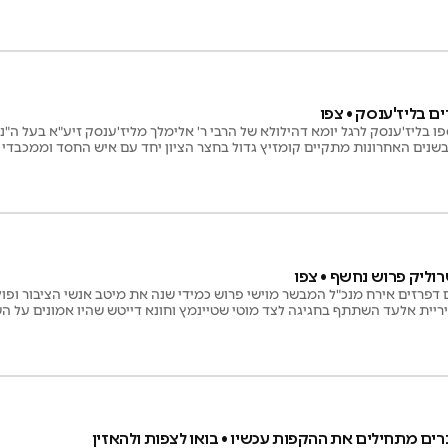
 גובי, אשר פרוש ואלי וייס לצד אמן הקלידים שמוליק לוטרמן שליווה אותם יחד עם
ם בליז'ענסק • צפו
ו בליז'ענסק לרגל יומא דהילולא של הרבי ר' אלימלך מליז'ענסק זיע"א בעל ה"נ
שנים האחרונות מתקיים קומזיץ גדול בחצר הציון יחד עם איש החסד וממכבדי ה' 
וליק פרוש נחשף • צפו
 דפרזים אירח מנכ"ל המבשר מוישי פרוש כמידי שנה את מיטב אנשי הציבור ופו
יריית אלעד השתתף בחגיגה לצד מוטי שטיינמץ וחונא דייטש שהיו אמונים על 
ד שלו קבל עם ועדה • צפו בחגיגה
רים מתחילים את ההקפות עכשיו • בואו לצפות ולהאזין