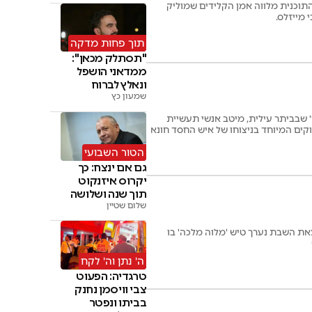
 התוכנית מלווה אמן הקלידים שמוליק
 מייזלס.
תוך פחות מדקה
"תסתלק מכאן":
ממדאני הושפל
ונאלץ לברוח
שמעון כץ
מהבמה
 שבביתר עילית, מיטב אנשי תעשיית
וקים המיוחד בניצוחו של איש החסד חונא
הטור השבועי
גם אם ינצח: כך
יקרוס איזנקוט
תוך שנה ושלושה
חודשים
שלום שטיין
את השבת נערך טיש 'מלוה מלכה' בו
ה' נתן וה' לקח
טרגדיה: הפעוט
צבי וויסמן נחנק
בביתו ונפטר