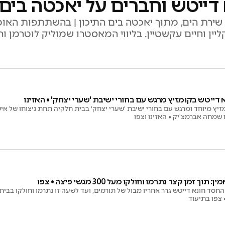
 דייטש וחברים על יאכטה בים
שירת הים, מתוך יאכטה בים התיכון | בהשתתפות האומני
ליין וחיים עקשטיין. בליווי המאסטרו שמוליק לוטרמן והס
 דייטש בקומזיץ מרגש עם בחורי ישיבת 'שערי יצחק' • האזינו
יץ מיוחד ומרגש עם בחורי ישיבת 'שערי יצחק' בבית חלקיה תחת ניצוחו של אי
ם שמחה אברמצ'יק • האזינו וצפו
 זמן קצר נתרמו וחולקו מעל 300 מגשי פיצה • צפו
צפו בתיעוד