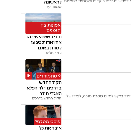
א דייטש וחברים רוקדים ושמחים בשמחת
לראשונה
שמעון כץ
אסונות בין
הזמנים
נכדי ראש הישיבה:
אח ואחות טבעו
למוות באגם
נתי קאליש
9 מתמודדים
הקול החדש
בדרכים: ילד הפלא
האגדי חוזר
חד ביקש לסיים מסכת סוכה, לצידו של
כשופט • צפו
הקול החדש בדרכים
פוסט מטלטל
איבד את כל