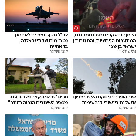
היומן: ירי עקבי ממזרח ומדרום,
צה"ל תקף תשתית לאחסון
הסתעפות הפרשיות, והתגובות |
כטב"מים של חיזבאללה
ישראל בן-צבי
בדאחייה
נתי שולמן
קובי פינקלר
שוב הופרה הפסקת האש בצפון:
חריג: "זו המתקפה מלבנון עם
אזעקות ביישובי קו העימות
מספר השיגורים הגבוה ביותר"
קובי פינקלר
קובי פינקלר