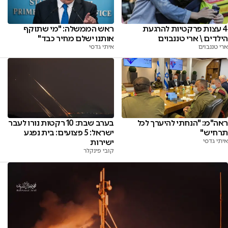
ראש הממשלה: "מי שתוקף
4 עצות פרקטיות להרגעת
אותנו ישלם מחיר כבד"
הילדים \ ארי טננבוים
איתי גדסי
ארי טננבוים
בערב שבת: 10 רקטות נורו לעבר
ראה"מ: "הנחתי להיערך לכל
ישראל: 5 פצועים: בית נפגע
תרחיש"
ישירות
איתי גדסי
קובי פינקלר