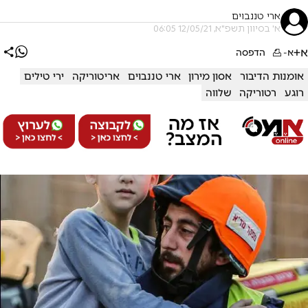
ארי טננבוים
א' בסיוון תשפ"א, 12/05/21 06:05
א+
א-
הדפסה
אומנות הדיבור
אסון מירון
ארי טננבוים
אריטוריקה
ירי טילים
רוגע
רטוריקה
שלווה