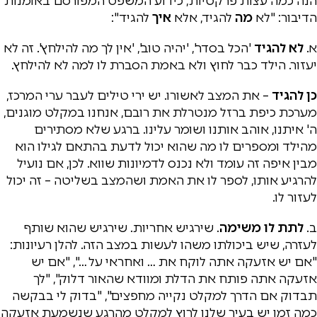
הנה כמה עצות פרקטיות, כידוע המשפט המפורסם באומנות
הדיבור: "לא
מה
להגיד, אלא
איך
להגיד":
א.
לא להגיד
'הכל בסדר', 'יהיה טוב', 'אין לך מה להילחץ'. זה לא
יעזור. הילד כבר לחוץ ולא באמת הסברת לו למה לא להילחץ.
כן להגיד
– את המצב לאשורו. יש ירי טילים לעבר ערי המרכז,
מערכת כיפת ברזל מנטרלת את רובם, אנחנו במקלט מוגנים,
ה' איתנו, אוהב אותנו ושומר עלינו. ברגע שלא מסתירים
מהילד ומספרים לו מה שהוא יכול לדעת בהתאם לגילו הוא
מבין איפה זה עומד ולא נכנס לדמיונות שווא. לכן, אם נועיל
להרגיע אותו, לספר לו את האמת ושהמצב בשליטה – זה יכול
לעזור לו.
ב.
לתת לו משימה
. שירגיש אחריות. שירגיש שהוא שותף
לעזרה, שיש ביכולתו משהו לעשות במצב הזה. להלן רעיונות:
"אם יש אזעקה אתה לוקח את … ואחראי על …", "אם יש
אזעקה אתה פותח את הדלת ומוודא שהאור דלוק", "לך
תבדוק אם הדרך למקלט נקייה מחפצים", "בדוק לי בבקשה
כמה זמן יש בעיר שלנו לרוץ למקלט מהרגע שנשמעת אזעקה