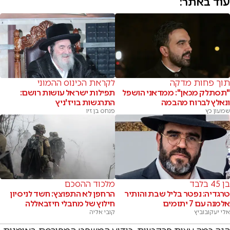
עוד באתר:
תוך פחות מדקה
לקראת הכינוס ההמוני
"תסתלק מכאן": ממדאני הושפל
תפילות ישראל עושות רושם:
ונאלץ לברוח מהבמה
התרגשות בויז'ניץ
שמעון כץ
פנחס בן זיו
בן 45 בלבד
מלכוד ההסכם
טרגדיה: נפטר בליל שבת והותיר
הרחפן לא התפוצץ: חשד לניסיון
אלמנה עם 7 יתומים
חילוץ של מחבלי חיזבאללה
אלי יעקובוביץ
קובי אליה