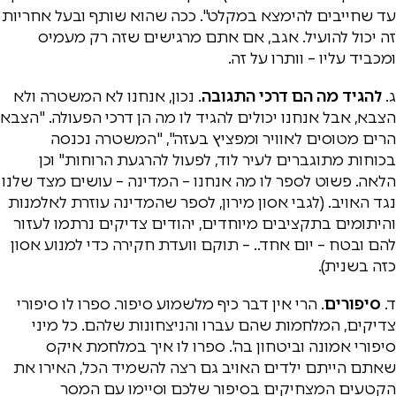
עד שחייבים להימצא במקלט". ככה שהוא שותף ובעל אחריות
זה יכול להועיל. אגב, אם אתם מרגישים שזה רק מעמיס
ומכביד עליו – וותרו על זה.
ג.
להגיד מה הם דרכי התגובה
. נכון, אנחנו לא המשטרה ולא
הצבא, אבל אנחנו יכולים להגיד לו מה הן דרכי הפעולה. "הצבא
הרים מטוסים לאוויר ומפציץ בעזה", "המשטרה נכנסה
בכוחות מתוגברים לעיר לוד, לפעול להרגעת הרוחות" וכן
הלאה. פשוט לספר לו מה אנחנו – המדינה – עושים מצד שלנו
נגד האויב. (לגבי אסון מירון, לספר שהמדינה עוזרת לאלמנות
והיתומים בתקציבים מיוחדים, יהודים צדיקים נרתמו לעזור
להם ובטח – יום אחד.. – תוקם וועדת חקירה כדי למנוע אסון
כזה בשנית).
ד.
סיפורים
. הרי אין דבר כיף מלשמוע סיפור. ספרו לו סיפורי
צדיקים, המלחמות שהם עברו והניצחונות שלהם. כל מיני
סיפורי אמונה וביטחון בה'. ספרו לו איך במלחמת איקס
שאתם הייתם ילדים האויב גם רצה להשמיד הכל, האירו את
הקטעים המצחיקים בסיפור שלכם וסיימו עם המסר