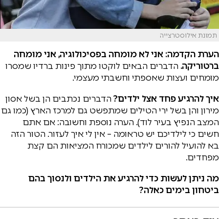
תמונת אילוסטרצייה
הערת הקדמה: אני לא מומחה בפסיכולוגיה, אני מומחה
ברטוריקה.
הדברים הבאים לוקטו מתוך פינות ברדיו שמסרו
מומחים ועצות שאספתי וחשבתי מעצמי.
איך להרגיע פחד אצל ילדים?
הדברים נכתבים הן בשל אסון
מירון והן בשל ירי הטילים שמתפשט גם למרכז הארץ (כמו גם
המצב הנפיץ בעיר לוד). הערה נוספת וחשובה: אם אתם
חשים כי לילדיכם יש טראומה – אין לי איך לעזור. הטור הזה
בא להועיל להורים לילדים שמכורח המציאות הם קצת
מפחדים.
מה ניתן לעשות כדי להרגיע את הילדים ולנסוך בהם
ביטחון בימים כאלה?