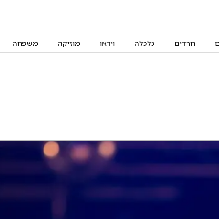
ם
חרדים
כלכלה
וידאו
מוזיקה
משפחה