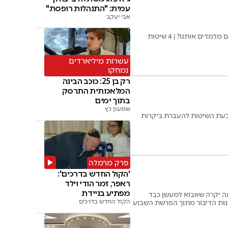
עמית: "התנהלות רופסת"
אבי יעקב
איך להימנע מטעויות גם במעשים וגם בדיבורים? | מדוע נסמכה פרשת מרים לפרשית המרגלים ומה הם מלמדים אותנו? | 4 שיטות
עשרות מיליארדים
נמחקו
רק בן 25: כוכב הבינה
המלאכותית התרסק
בתוך ימים
שמעון כץ
 ארבעת השיטות להעברת ביקרות
פרק מרמלה
'הקול החדש בדרכים':
ראפר, זמר הודי וילד
מפתיע בניידת
| מה יקרה שאבוא למעשן כבד
הקול החדש בדרכים
מנות הדיבור מתוך הפרשת השבוע