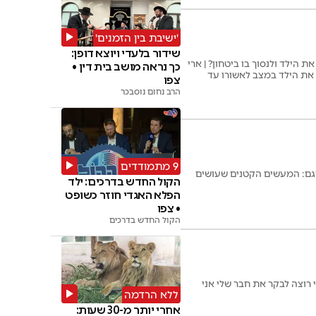
'ישיבת בין הזמנים'
שידור בלעדי ויוצא דופן:
 הילד ולנסוך בו ביטחון? | ארי
כך נראה מושב בית דין •
את הילד במצב לאשורו עד
צפו
הרב נחום נוסבכר
9 מתמודדים
וגם: המעשים הקטנים שעושים
הקול החדש בדרכים: ילד
הפלא האגדי חוזר כשופט
• צפו
הקול החדש בדרכים
 רוצה לבקר את חבר שלי אני
ללא הרדמה
אחרי יותר מ-30 שעות: