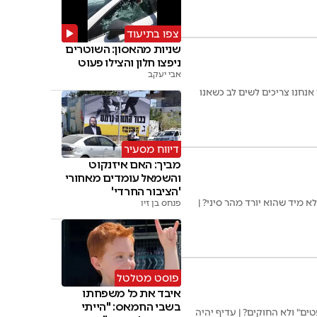
צפו בתיעוד
שניות מהאסון: השוטרים
ניפצו חלון והצילו פעוט
אבי יעקב
אנחנו צריכים לשים לב כשאנו
דיווח מסעיר
מביך: האם איזנקוט
והשמאל עומדים מאחורי
'הציבור החרדי'
 מיד שהוא יורד מהר סיני? |
פנחס בן זיו
פוסט מטלטל
איבד את כל משפחתו
בשבי החמאס: "הייתי
ם" ולא החוקים? | עדיף יהיה