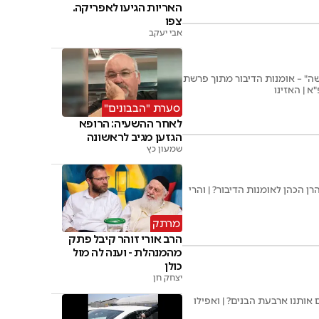
האריות הגיעו לאפריקה.
צפו
אבי יעקב
שה" – אומנות הדיבור מתוך פרשת
א | האזינו
סערת "הבבונים"
לאחר ההשעיה: הרופא
הגזען מגיב לראשונה
שמעון כץ
 הכהן לאומנות הדיבור? | והרי
מרתק
הרב אורי זוהר קיבל פתק
מהמנהלת - וענה לה מול
כולן
יצחק חן
אותנו ארבעת הבנים? | ואפילו