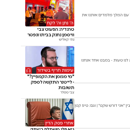
 עם המלך מלמדים אותנו את
ה' נתן וה' לקח
טרגדיה: הפעוט צבי
וויסמן נחנק בביתו ונפטר
נתי קאליש
נו טעות - במבט אחד אנחנו
עימות חריף בשידור
"מי מממן את הקמפיין?"
- לייטנר התקשה לספק
תשובות
צבי טסלר
 "אני דורש שקט" | וגם: טיפ קטן
אחרי פסק הדין
גיא פלג משתלח ביצחק