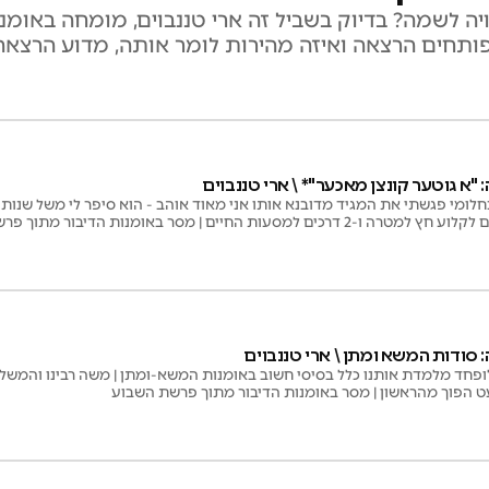
ה לשמה? בדיוק בשביל זה ארי טננבוים, מומחה באומנות
 פותחים הרצאה ואיזה מהירות לומר אותה, מדוע הרצא
"א גוטער קונצן מאכער"* \ ארי טננבוים
חלומי פגשתי את המגיד מדובנא אותו אני מאוד אוהב - הוא סיפר לי משל שנות
סודות המשא ומתן \ ארי טננבוים
פחד מלמדת אותנו כלל בסיסי חשוב באומנות המשא-ומתן | משה רבינו והמשל
ט הפוך מהראשון | מסר באומנות הדיבור מתוך פרשת השבוע