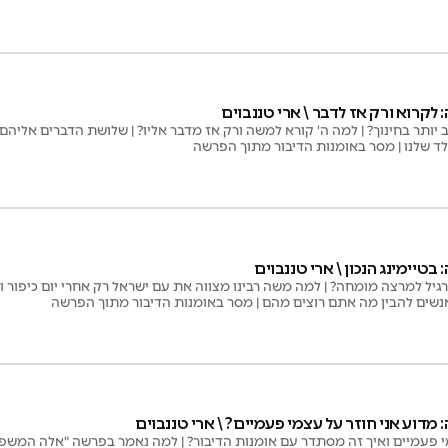
לקרוא ורק אז לדבר \ ארי טננבוים
יותר בחינוך? | למה ה' קורא למשה ורק אז מדבר אליו? | שלושת הדברים אליהם 
לד שלנו | מסר באומנות הדיבור מתוך הפרשה
טיימינג הנכון \ ארי טננבוים
יל למרצה מומחה? | למה משה רבינו מצווה את עם ישראל רק אחרי יום כיפור ולא
אנשים להבין מה אתם רוצים מהם | מסר באומנות הדיבור מתוך הפרשה
מדוע אני חוזר על עצמי פעמיים? \ ארי טננבוים
י פעמיים ואיך זה מסתדר עם אומנות הדיבור? | למה נאמר בפרשה "אלה המשפטי