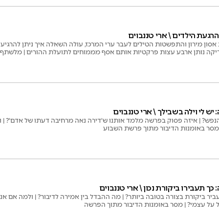
סון מירון והתפשטות הטילים לעבר ערי המרכז, עולה השאלה איך ניתן להרגיע את
יקה נותן ארבע עצות פרקטיות אותם אסף מממוחים לתועלת ההורים | מלשתף 
ש לי וילה בשבילך \ ארי טננבוים
נפש? | איזה פסוק בפרשה מלמד אותנו ש'דירה נאה מרחיבה דעתו של אדם'? | 
 מסר באומנות הדיבור מתוך פרשת השבוע
ך תעבירו ביקורת נכון \ ארי טננבוים
ביר ביקורת בצורה בטובה ביותר? | מה ההבדל בין אמירה לדיבור? | ולמה אם אני
 על עצמי? | מסר באומנות הדיבור מתוך הפרשה