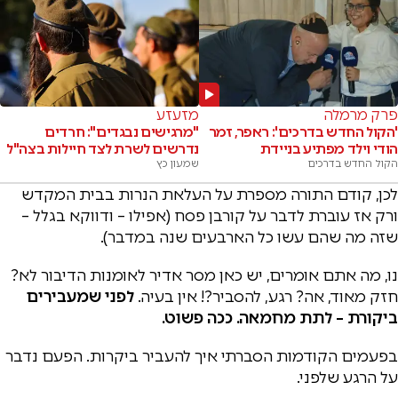
פרק מרמלה
מזעזע
'הקול החדש בדרכים': ראפר, זמר
"מרגישים נבגדים": חרדים
הודי וילד מפתיע בניידת
נדרשים לשרת לצד חיילות בצה"ל
הקול החדש בדרכים
שמעון כץ
לכן, קודם התורה מספרת על העלאת הנרות בבית המקדש
ורק אז עוברת לדבר על קורבן פסח (אפילו – ודווקא בגלל –
שזה מה שהם עשו כל הארבעים שנה במדבר).
נו, מה אתם אומרים, יש כאן מסר אדיר לאומנות הדיבור לא?
חזק מאוד, אה? רגע, להסביר?! אין בעיה.
לפני שמעבירים
ביקורת – לתת מחמאה. ככה פשוט.
בפעמים הקודמות הסברתי איך להעביר ביקרות. הפעם נדבר
על הרגע שלפני.