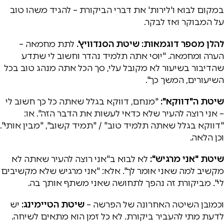
במקום לבוא ו'לירות' את דברי הביקורת – להגיד משהו טוב
על המבוקר ואז לבקר.
להלן מספר דוגמאות:
שיטת הסנדוויץ'.
לתת מחמאה –
הערה ומחמאה. "יוסי אתה תלמיד נהדר וחשוב לי שתדע
שהדיבור בשיעור לא מקובל עלי, סך הכל אתה מנהג טוב בכל
השיעורים, המשך כך".
שיטת ה"דווקא":
"מנחם, דווקא בגלל שאתה כל כך חשוב לי
– אני רוצה להעיר שלא כדאי לעשות את הדבר הזה". או:
"דווקא בגלל שאתה תלמיד טוב" / "תמיד קשוב", "מבין אותי".
וכן הלאה.
שיטת "אני מרגיש":
לא לבוא ב"אני רוצה להעיר שאתה לא
מקשיב למה שאני אומר לך". אלא: "אני מרגיש שלא מקשיבים
לי". מביקורת זה נהפך לתחושה שאני משתף אותך בה.
וכמובן השיטה האחרונה של הפרשה –
שיטת הטיימינג:
יש
לדעת מתי להעביר ביקורת. לא כל זמן הוא מתאים לשיחה.