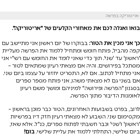
אריטוריקה בפרשה
בואו ואגלה לכם את מאחורי הקלעים של "אריטוריקה".
כך אני מכין את הטור:
בבוקרו של יום ראשון אני מתיישב עם
קפה מהביל, פותח חומש ומתחיל ללמוד את הפרשה מעליית
'ראשון' עד 'שני'. תוך כדי שאני לומד את החומש עם רש"י אני
מסתכל בפירושים. והיה אם מצאתי רעיון שמתאים לטור –
אני מתחיל לכתוב. אם לא, התסריט יחזור על עצמו ביום שני.
אם בשני גם לא מצאתי משהו, אני פותח מספר ספרים
בסגנון "הפרשה ופירושה" למיניהם ומושך משם רעיון
לאומנות הדיבור מתוך הפרשה.
לרוב, בפרט בשבועות האחרונים, הטור כבר מוכן בראשון –
מקסימום שני. השבוע לא מצאתי רעיון חזק דיו בפרשיות
'ראשון' ו'שני' וכבר חשבתי לפתוח ספרים, כנ"ל. אלא שאז,
ביום שלישי, התחלתי ללמוד את עליית שלישי.
בום!