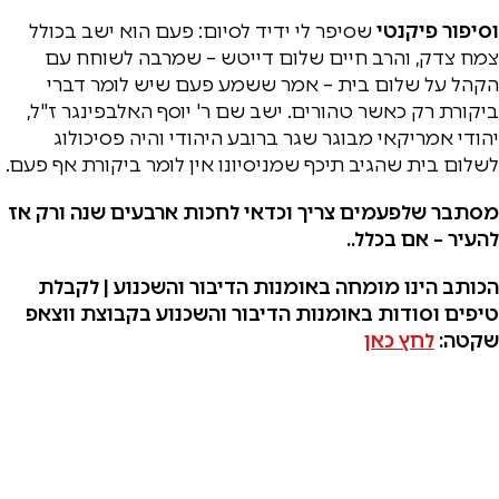
וסיפור פיקנטי
שסיפר לי ידיד לסיום: פעם הוא ישב בכולל
צמח צדק, והרב חיים שלום דייטש – שמרבה לשוחח עם
הקהל על שלום בית – אמר ששמע פעם שיש לומר דברי
ביקורת רק כאשר טהורים. ישב שם ר' יוסף האלבפינגר ז"ל,
יהודי אמריקאי מבוגר שגר ברובע היהודי והיה פסיכולוג
לשלום בית שהגיב תיכף שמניסיונו אין לומר ביקורת אף פעם.
מסתבר שלפעמים צריך וכדאי לחכות ארבעים שנה ורק אז
להעיר – אם בכלל..
הכותב הינו מומחה באומנות הדיבור והשכנוע | לקבלת
טיפים וסודות באומנות הדיבור והשכנוע בקבוצת ווצאפ
שקטה:
לחץ כאן