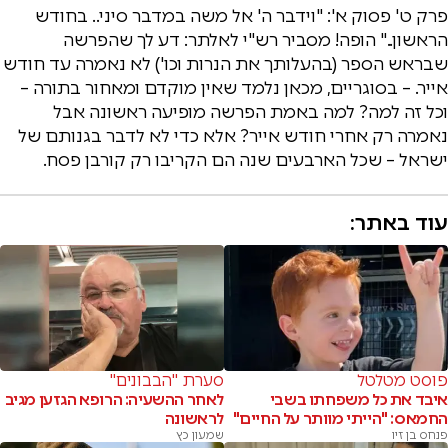
פרק ט' פסוק א': "וידבר ה' אל משה במדבר סיני.. בחודש
הראשון.." הופה! מסביר רש"י לאלתר: דע לך שהפרשה
שבראש הספר (בהעלותך את הנרות וכו') לא נאמרה עד חודש
אייר. – בסוגריים, מכאן נלמד שאין מוקדם ומאחור בתורה –
וכל זה למה? למה באמת הפרשה מופיעה ראשונה אבל
נאמרה רק אחרי חודש אייר? אלא כדי לא לדבר בגנותם של
ישראל – שכל הארבעים שנה הם הקריבו רק קורבן פסח.
עוד באתר:
פוסט מטלטל
סערת "הבבונים"
איבד את כל משפחתו בשבי
לאחר ההשעיה: הרופא הגזען מגיב
החמאס: "הייתי מוותר על החיים"
לראשונה
פנחס בן זיו
שמעון כץ