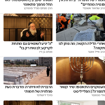
פנסיה מהחיים"
החל מהפך פתאומי
הרב שניאור אשכנזי
הרב מנחם מנדל פומרנץ
אחרי הלילה הקשה; מה נותן לנו
"ה' יגיע לשונאים גם מתחת
תקווה?
לקרקע; לבטוח רק בו"
הרב אייל אונגר
פנחס בן זיו
העסקנים התאספו: שיר קשור
הרבנית לא וויתרה: מדברת כעת
למנורה? | הפלייליסט
מהלוויה של חמותי
אלי ממונסי
מיכל ירושלמי