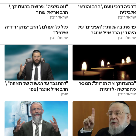
דרכיה דרכי נועם \ הרב נהוראי
"נוסטלגיה": פרשת בהעלותך \
אלביליה
הרב אריאל שחר
ישראל רובין
ישראל רובין
פרשת בהעלותך: 'העיניים' של
מול כל העולם \ הרב יצחק ידידיה
היהודי \ הרב אייל אונגר
שינפלד
ישראל רובין
ישראל רובין
"בהעלותך את הנרות": המסר
"להתגבר על רגשות של תאווה" \
מהפרשה - לזוגיות
הרב אייל אונגר | צפו
ישראל רובין
יונתן