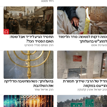
רחל פסטג
כמה דקות לנשמה: סדר הלימוד
החסיד הגיע ליריד אבל שכח:
למוצ"ש בהעלותך
האם הפסיד הכל?
מערכת אמס
הרב מנחם מנדל פומרנץ
הדיל של הרבי: שידוך תמורת
בהעלותך: כשהמחשבה מדליקה
הנייעס במקווה
את השלהבת
הרב ישראל אהרן קלצקין
הרב אריאל שחר