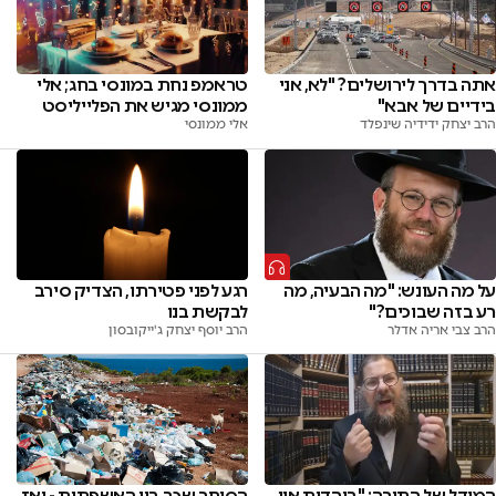
אתה בדרך לירושלים? "לא, אני
טראמפ נחת במונסי בחג; אלי
בידיים של אבא"
ממונסי מגיש את הפלייליסט
הרב יצחק ידידיה שינפלד
אלי ממונסי
רגע לפני פטירתו, הצדיק סירב
על מה העונש: "מה הבעיה, מה
לבקשת בנו
רע בזה שבוכים?"
הרב יוסף יצחק ג'ייקובסון
הרב צבי אריה אדלר
המודל של התורה: "ביהדות אין
הסוחר שכב בין האשפתות - ואז