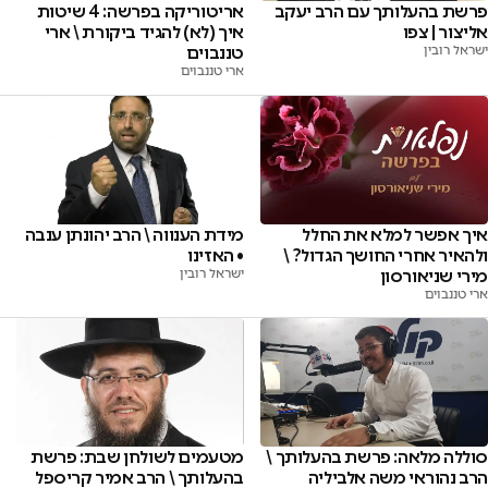
פרשת בהעלותך עם הרב יעקב
אריטוריקה בפרשה: 4 שיטות
אליצור | צפו
איך (לא) להגיד ביקורת \ ארי
ישראל רובין
טננבוים
ארי טננבוים
איך אפשר למלא את החלל
מידת הענווה \ הרב יהונתן ענבה
ולהאיר אחרי החושך הגדול? \
• האזינו
מירי שניאורסון
ישראל רובין
ארי טננבוים
סוללה מלאה: פרשת בהעלותך \
מטעמים לשולחן שבת: פרשת
הרב נהוראי משה אלביליה
בהעלותך \ הרב אמיר קריספל