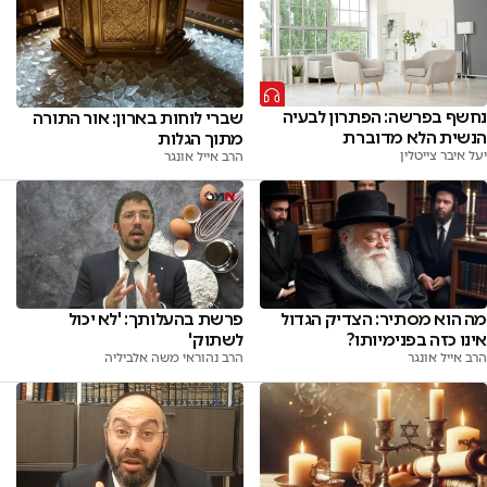
נחשף בפרשה: הפתרון לבעיה
שברי לוחות בארון: אור התורה
הנשית הלא מדוברת
מתוך הגלות
יעל איבר צייטלין
הרב אייל אונגר
מה הוא מסתיר: הצדיק הגדול
פרשת בהעלותך: 'לא יכול
אינו כזה בפנימיותו?
לשתוק'
הרב אייל אונגר
הרב נהוראי משה אלביליה