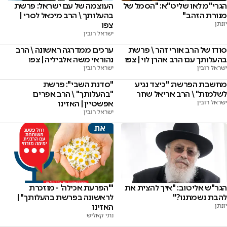
הגרי"מ לאו שליט"א: "הסמל של
העוצמה של עם ישראל: פרשת
מנורת הזהב"
בהעלותך \ הרב מיכאל לסרי |
יונתן
צפו
ישראל רובין
סודו של הרב אורי זהר \ פרשת
ערכים ממדרגה ראשונה \ הרב
בהעלותך עם הרב אהרן לוי | צפו
נהוראי משה אלביליה | צפו
ישראל רובין
ישראל רובין
מחשבת הפרשה: "כיצד נגיע
"סדנת השבי": פרשת
לשלמות" \ הרב אריאל שחר
"בהעלותך" \ הרב אפרים
ישראל רובין
אפשטיין | האזינו
ישראל רובין
הגר"ש אליטוב: "איך להצית את
"'הפרעת אכילה' - מוזכרת
להבת נשמתנו?"
לראשונה בפרשת בהעלותך" |
יונתן
האזינו
נתי קאליש