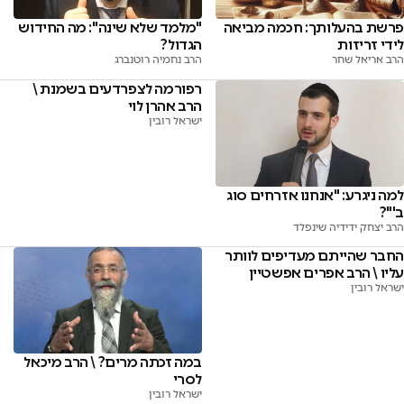
פרשת בהעלותך: חכמה מביאה
"מלמד שלא שינה": מה החידוש
לידי זריזות
הגדול?
הרב אריאל שחר
הרב נחמיה רוטנברג
רפורמה לצפרדעים בשמנת \
הרב אהרן לוי
ישראל רובין
למה ניגרע: "אנחנו אזרחים סוג
ב'"?
הרב יצחק ידידיה שינפלד
החבר שהייתם מעדיפים לוותר
עליו \ הרב אפרים אפשטיין
ישראל רובין
במה זכתה מרים? \ הרב מיכאל
לסרי
ישראל רובין