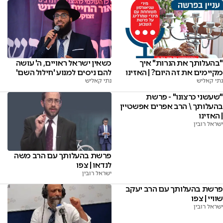
"בהעלותך את הנרות" איך
כשאין ישראל ראויים, ה' עושה
מקיימים את זה היום? | האזינו
להם ניסים למנוע 'חילול השם'
נתי קאליש
נתי קאליש
"שעשני כרצונו" - פרשת
בהעלותך \ הרב אפרים אפשטיין
| האזינו
ישראל רובין
פרשת בהעלותך עם הרב משה
לנדאו | צפו
ישראל רובין
פרשת בהעלותך עם הרב יעקב
שוויי | צפו
ישראל רובין