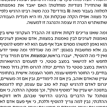
₪ שהחזיר? ניגודיות מוחלטת! האם יאבד את נאמנותו
למלווה בעבור מאה ₪ בודדים? ככה משה רבינו הרגיש כלפי
כל מצווה אפילו הקלה שבקלות וכו', וזו היא תכלית העבודה
שתשתרש הכרה זו עצמה והנהגה זו למעשה.
ומה שאנו צריכים לקחת איתנו זה ההבדל העקרוני שיש בין
נאמנות לערכים לבין נאמנות במצוות, אדם שנאמן לערכים
הוא נאמן למשהו מסוים אבל אף פעם הוא לא יחפש להוסיף
בו, אלא מחשבות בסגנון: "זה מה שגדלתי ומה שאני יודע
ואין לי מה להוסיף", יעברו בראשו,
ובמצוות
אדם תמיד צריך
לחפש לא להישאר במצב סטטי, כי לפעמים ההישארות
הזאת במצב סטטי כל החיים, יכולה להרוס חלק גדול מאוד
בחיים, כי החוסר חיפוש עצמי, חוסר העצמה אישית בתחומי
עניין שהאדם אוהב, בין אם זה לימודיים, ובין אם זה מעשיים,
יגרום לאדם להרגיש קצת לא טוב עם עצמו, קחו לדוגמא
בחנוכה יש עניין של "מוסיף והולך", וכך נפסקה ההלכה, כי אם
נסתכל על הדברים בהיבט הדרשני שבהם, ולאו דווקא
ההלכתי, נבין למה צריך להוסיף וללכת, כי אף פעם אדם לא