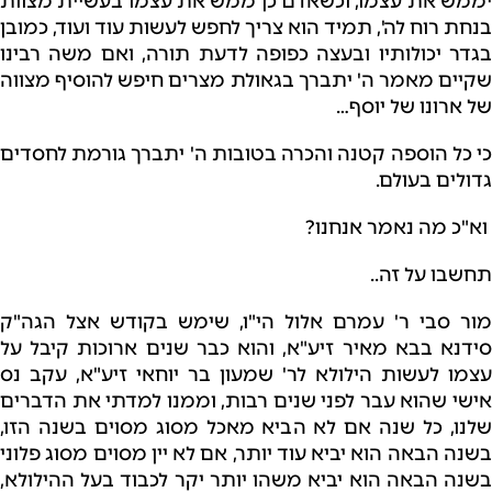
יממש את עצמו, וכשאדם כן ממש את עצמו בעשיית מצוות
בנחת רוח לה', תמיד הוא צריך לחפש לעשות עוד ועוד, כמובן
בגדר יכולותיו ובעצה כפופה לדעת תורה, ואם משה רבינו
שקיים מאמר ה' יתברך בגאולת מצרים חיפש להוסיף מצווה
של ארונו של יוסף…
כי כל הוספה קטנה והכרה בטובות ה' יתברך גורמת לחסדים
גדולים בעולם.
וא"כ מה נאמר אנחנו?
תחשבו על זה..
מור סבי ר' עמרם אלול הי"ו, שימש בקודש אצל הגה"ק
סידנא בבא מאיר זיע"א, והוא כבר שנים ארוכות קיבל על
עצמו לעשות הילולא לר' שמעון בר יוחאי זיע"א, עקב נס
אישי שהוא עבר לפני שנים רבות, וממנו למדתי את הדברים
שלנו, כל שנה אם לא הביא מאכל מסוג מסוים בשנה הזו,
בשנה הבאה הוא יביא עוד יותר, אם לא יין מסוים מסוג פלוני
בשנה הבאה הוא יביא משהו יותר יקר לכבוד בעל ההילולא,