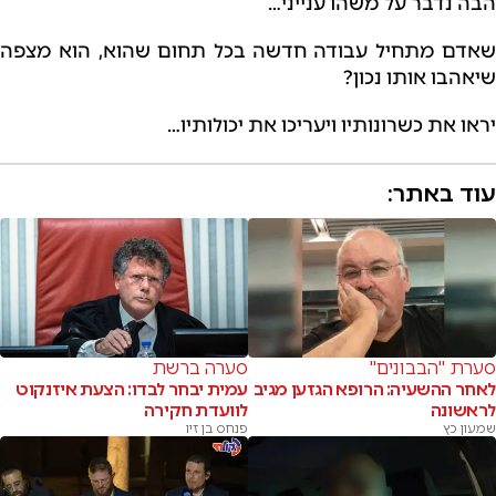
הבה נדבר על משהו ענייני…
שאדם מתחיל עבודה חדשה בכל תחום שהוא, הוא מצפה
שיאהבו אותו נכון?
יראו את כשרונותיו ויעריכו את יכולותיו…
עוד באתר:
סערת "הבבונים"
סערה ברשת
לאחר ההשעיה: הרופא הגזען מגיב
עמית יבחר לבדו: הצעת איזנקוט
לראשונה
לוועדת חקירה
שמעון כץ
פנחס בן זיו