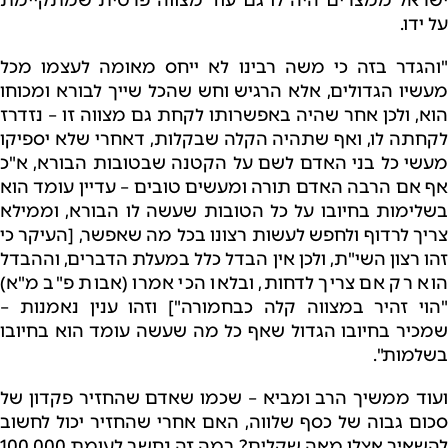
על ידו.
"והגדר בזה כי משה רבינו לא ייחס מאומה לעצמו מכל
מעשיו הגדולים, אלא הרגיש וחש שהכל שייך לבורא ומכוחו
הוא, ולכן אחר שהיה באפשרותו לקחת גם מצווה זו – נזדרז
לקחתה לו, ואף שתהיה הקלה שבקלות, דאחרי שלא יספיקו
מעשי כל בני האדם לשם על הקטנה שבטובות הבורא, א"כ
אף אם הרבה האדם תורה ומעשים טובים – עדיין עומד הוא
בשלימות בחיובו על כל הטובות שעשה לו הבורא, וממילא
צריך לרדוף ולחפש לעשות רצונו בכל מה שאפשר, [העיקר כי
זהו רצון השי"ת, ולכן אין הבדל כלל במעלת הדברים, וההבדל
הוא רק אם צריך לדחות, ובלאו הכי אמרו (אבות פ"ב מ"א)
"הוי זהיר במצווה קלה כבחמורה"] וזהו ענין נאמנות –
שמכיר בחיובו הגדול שאף כל מה שעשה עומד הוא בחיובו
בשלמות".
ועוד ממשיך הרב ומביא – שכמו שאדם שהחזיר פקדון של
סכום גבוה של כסף שלווה, האם אחרי שהחזיר יכול לחשוב
להשאיר אצלו מאה שקלים? במה זה נחשב לעומת 100,000