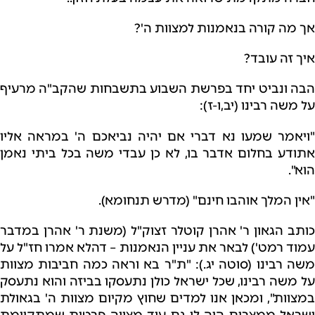
אך מה קורה בנאמנות למצוות ה'?
איך זה עובד?
הבה ונביט יחד בפרשת השבוע בתשבחות שהקב"ה מרעיף
על משה רבינו (יב,ו-ז):
"ויאמר שמעו נא דברי אם יהיה נביאכם ה' במראה אליו
אתודע בחלום אדבר בו, לא כן עבדי משה בכל ביתי נאמן
הוא".
"אין המלך אוהבו חינם" (מדרש תנחומא).
כותב הגאון ר' אהרן קוטלר זצוק"ל (משנת ר' אהרן במדבר
עמוד רמט') לבאר את עניין הנאמנות – דהלא אמרו חז"ל על
משה רבינו (סוטה יג.): "ת"ר בא וראה כמה חביבות מצוות
על משה רבינו, שכל ישראל כולן נתעסקו בביזה והוא נתעסק
במצוות", ומכאן אנו למדים שחוץ מקיום מצוות ה' בגאולת
ישראל ממצרים היה לו גם עוד מצווה פרטית שמתקיימת