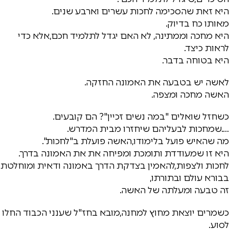
היא זאת שהסכימה לחכות עשרים וארבע שנים.
מאותו כח בדיוק.
היא מחכה וממתינה, לא האם יגדל לתלמיד חכם,אלא כדי
לראות כיצד.
היא בטוחה בדבר.
לאשה יש בטבעה את האמונה החזקה.
האשה מחכה ומצפה.
כשחזל שואלים "במה נשים זכיין"? הם קובעים.
….שמחכות לבעליהם שיחזרו מבית המדרש.
מה שהאיש פועל בלימודו,האשה פועלת ב"לחכות".
היא זו שמעודדת ותומכת ומפיחה את את האמונה בדרך.
לחכות ולצפות,להאמין בצדקת הדרך באמונה ודאית ומוחלטת
בבורא עולם ובתורתו,
זה טבעה ומעלתה של האשה.
כשמרים יוצאת מחוץ למחנה,מובא בחז"ל שענני הכבוד החלו
לסוע.