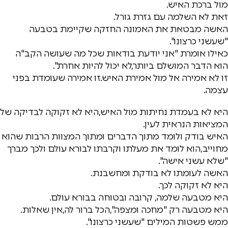
מול ברכת האיש.
זאת לא השלמה עם גזרת גורל.
האשה מבטאת את האמונה החזקה שקיימת בטבעה
"שעשני כרצונו".
כאילו אומרת "אני יודעת בודאות שכל מה שעושה הקב"ה
הוא הדבר המושלם ביותר,לא יכול להיות אחרת".
זו לא אמירה אל מול אמירת האיש.זו אמירה שעומדת בפני
עצמה.
היא לא בעמדת נחיתות מול האיש,היא לא זקוקה לבדיקה של
המציאות הנראית לעין.
האיש בודק ולומד מתוך הדברים ומתוך המצוות הרבות שהוא
מחוייב,הוא לומד את מעלתו וקרבתו לבורא עולם ולכך מברך
"שלא עשני אישה".
האשה לעומתו לא בודקת ומחשבנת.
היא לא זקוקה לכך.
היא מטבעה שלמה, קרובה ובטוחה בבורא עולם.
היא מטבעה רק "מחכה ומצפה",הכל ברור לה,אין שאלות.
ממש פשטות המילים "שעשני כרצונו".