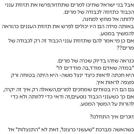
אבל בני ישראל שחיכו למרים שתחזור,פרשו את תזוזת ענני
הכבוד כתזוזה לכבודה של מרים.
ללותה אל מחוץ למחנה.
באותה מידה הם היו יכולים לפרש את תזוזת העננים כהוראה
להמשיך במסע.
אם כן מי אמר להם שתזוזת ענני הכבוד זה רק לכבודה של
מרים??
כנראה שזהו בדיוק שכרה של מרים.
"במדה שאדם מודד,בה מודדים לו"
היא חכתה לראות כיצד ינצל משה- היא היתה בטוחה ורק
מצפה לראות איך.
גם הם היו בטוחים שמחכים למרים,השאלה רק איך זה יקרה,
אם כך כשענני הכבוד נוסעים,זה ודאי כדי ללוותה ולא כדי
להורות על המשך המסע.
זוכרים איך התחלנו?
כשהאשה מברכת "שעשני כרצונו", זאת לא "התנצלות" אל