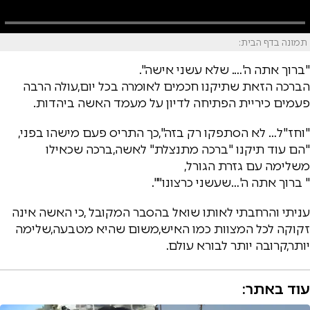
תמונה בדף הבית:
"ברוך אתה ה'…. שלא עשני אישה".
הברכה הזאת שתיקנו חכמים לאומרה בכל יום,עולה הרבה
פעמים כיריית הפתיחה לדיון על מעמד האשה ביהדות.
"וחז"ל… לא הסתפקו רק בזה",כך התריס פעם מישהו בפני,
"הם עוד תיקנו "ברכה מתנצלת" לאשה,ברכה שכאילו
משלימה עם גזרת הגורל,
" ברוך אתה ה'…שעשני כרצונו"".
עניתי והרחבתי לאותו שואל בהסבר המקובל ,כי האשה אינה
זקוקה לכל המצוות כמו האיש,משום שהיא מטבעה,שלימה
יותר,קרובה יותר לבורא עולם.
עוד באתר: