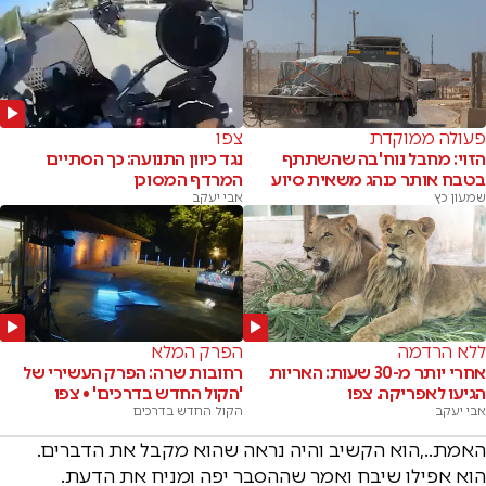
פעולה ממוקדת
צפו
הזוי: מחבל נוח'בה שהשתתף
נגד כיוון התנועה: כך הסתיים
בטבח אותר כנהג משאית סיוע
המרדף המסוכן
שמעון כץ
אבי יעקב
ללא הרדמה
הפרק המלא
אחרי יותר מ-30 שעות: האריות
רחובות שרה: הפרק העשירי של
הגיעו לאפריקה. צפו
'הקול החדש בדרכים' • צפו
אבי יעקב
הקול החדש בדרכים
האמת..,הוא הקשיב והיה נראה שהוא מקבל את הדברים.
הוא אפילו שיבח ואמר שההסבר יפה ומניח את הדעת.