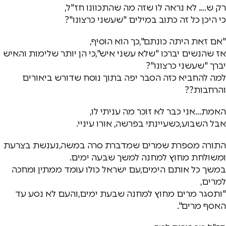
רק ש…. לא נראה לו שזה מה שהתכוונו חז"ל,
כי היכן כל זה כתוב במילים "שעשני כרצונו"?
"אם זאת היתה כונתם",כך הוא הוסיף,
אז שהנשים יברכו "שלא עשני איש",כי הן יותר שלימות והאיש
יברך "שעשני כרצונו"?
למה להחביא כזה הסבר יפה בתוך נוסח שדורש ביאורים
והרחבות??
האמת…אני כבר לא זוכר מה עניתי לו,
אבל השבוע,כשעיינתי בפרשה, אורו עיניי.
התורה מספרת שמרים שמדברת סרה במשה,נענשת בצרעת
ומשולחת מחוץ למחנה למשך שבעה ימים.
במשך כל אותם הימים,עם ישראל כולו עומד ממתין ומחכה
למרים,
"ותסגר מרים מחוץ למחנה שבעת ימים,והעם לא נסע עד
האסף מרים".