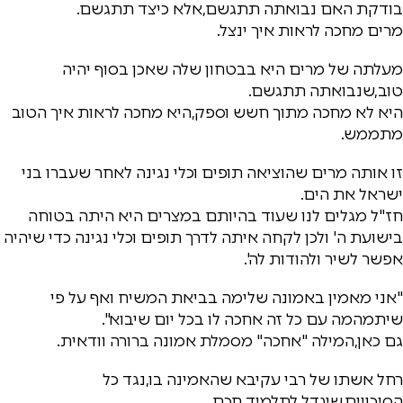
בודקת האם נבואתה תתגשם,אלא כיצד תתגשם.
מרים מחכה לראות איך ינצל.
מעלתה של מרים היא בבטחון שלה שאכן בסוף יהיה
טוב,שנבואתה תתגשם.
היא לא מחכה מתוך חשש וספק,היא מחכה לראות איך הטוב
מתממש.
זו אותה מרים שהוציאה תופים וכלי נגינה לאחר שעברו בני
ישראל את הים.
חז"ל מגלים לנו שעוד בהיותם במצרים היא היתה בטוחה
בישועת ה' ולכן לקחה איתה לדרך תופים וכלי נגינה כדי שיהיה
אפשר לשיר ולהודות לה'.
"אני מאמין באמונה שלימה בביאת המשיח ואף על פי
שיתמהמה עם כל זה אחכה לו בכל יום שיבוא".
גם כאן,המילה "אחכה" מסמלת אמונה ברורה וודאית.
רחל אשתו של רבי עקיבא שהאמינה בו,נגד כל
הסיכויים,שיגדל לתלמיד חכם .