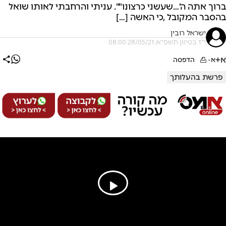
ברוך אתה ה'…שעשני כרצונו"". עניתי והרחבתי לאותו שואל
בהסבר המקובל ,כי האשה […]
ישראל רובין
י"ז בסיוון תשפ"א, 28/05/21 08:00
א+
א-
הדפסה
פרשת בהעלותך