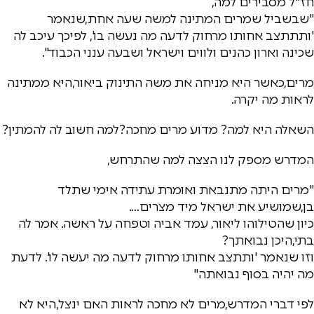
חז"ל מסבירים למה,
"שבשביל שמרים המתינה למשה שעה אחת,שנאמר
'ותתתצב אחותו מרחוק לדעה מה נעשה בו', לפיכך עיכב לה
שכינה וארון כהנים ולווים וישראל ושבעה ענני הכבוד".
מרים,כאשר היא מניחה את משה התינוק ביאור,היא ממתינה
לראות מה יקרה.
השאלה היא למה? מדוע מרים מחכה?למה חשוב לה להמתין?
המדרש מספק לנו הצצה למה שהתרחש,
"מרים היתה מתנבאת ואומרת עתידה אימי שתלד
בן,שמושיע את ישראל מיד מצרים….
כיון שהטילוהו ליאור, עמד אביה וטפחה על ראשה. אמר לה
בתי,היכן נבואתך?
וזו שנאמר 'ותתצב אחותו מרחוק לדעה מה יעשה לו'. לדעת
מה יהיה בסוף נבואתה"
לפי דברי המדרש,מרים לא מחכה לראות האם ינצל,היא לא