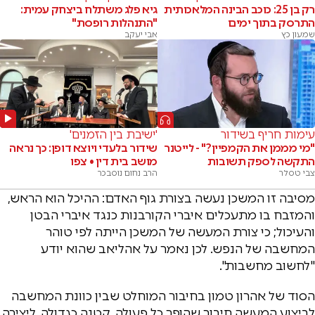
רק בן 25: כוכב הבינה המלאכותית
גיא פלג משתלח ביצחק עמית:
התרסק בתוך ימים
"התנהלות רופסת"
שמעון כץ
אבי יעקב
עימות חריף בשידור
'ישיבת בין הזמנים'
"מי מממן את הקמפיין?" - לייטנר
שידור בלעדי ויוצא דופן: כך נראה
התקשה לספק תשובות
מושב בית דין • צפו
צבי טסלר
הרב נחום נוסבכר
מסיבה זו המשכן נעשה בצורת גוף האדם: ההיכל הוא הראש,
והמזבח בו מתעכלים איברי הקורבנות כנגד איברי הבטן
והעיכול; כי צורת המעשה של המשכן הייתה לפי טוהר
המחשבה של הנפש. לכן נאמר על אהליאב שהוא יודע
"לחשוב מחשבות".
הסוד של אהרון טמון בחיבור המוחלט שבין כוונת המחשבה
לביצוע המעשה חיבור שהופך כל פעולה, קטנה כגדולה, ליצירה