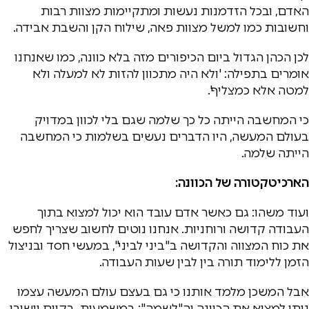
האדם, ובכל הזדמנות נעשות ומתקיימות מצוות רבות
וחשובות כמו למשל מצוות פאה, שילוח הקן והשבת אבידה.
לכן הכהן הגדול ביום הכיפורים מזה בלא כוונה, כמו שאנחנו
אומרים בתפילה: 'ולא היה מתכוון להזות לא למעלה ולא
למטה אלא כמצליף'.
כי המחשבה הייתה כל כך שלמה שגם בלי לכוון במדויק
בעולם המעשה, היו הדברים נעשים בשלמות כי המחשבה
הייתה שלמה.
הארכיטקטורה של הכוונה:
ועוד משהו: גם כאשר אדם עובד הוא יכול למצוא בתוך
העבודה קדושה ורוחניות. אנחנו נוטים לחשוב שצריך לחפש
את כוח המצווה והקדושה ב"ביני לביני", במעשי חסד ובניצול
הזמן ללימוד תורה בין לבין שעות העבודה.
אבל המשכן מלמד אותנו כי גם בעצם עולם המעשה עצמו
ניתן למצוא את הכוונה וה"לשמה": במשמעות, בקיום יישובו