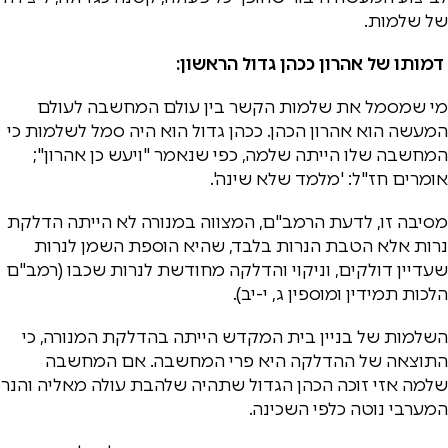
של שלמות.
דמותו של אהרון ככהן גדול הראשון:
מי שמסמל את שלמות הקשר בין עולם המחשבה לעולם
המעשה הוא אהרון הכהן. ככהן גדול הוא היה סמל לשלמות כי
המחשבה שלו הייתה שלמה, כפי שנאמר "ויעש כן אהרון";
אומרים חז"ל: 'מלמד שלא שינה'.
מסיבה זו, לדעת הרמב"ם, המצווה במנורה לא הייתה הדלקת
נרות אלא הטבת הנרות בלבד, שהיא הוספת השמן לנרות
שעדיין דולקים, וניקוי והדלקה מחודשת לנרות שכבו (רמב"ם
הלכות תמידין ומוספין ג, י-יב).
השלמות של בניין בית המקדש הייתה בהדלקת המנורה, כי
התוצאה של ההדלקה היא פרי המחשבה. אם המחשבה
שלמה אזי זוכה הכהן הגדול שתהיה שלהבת עולה מאליה והנר
המערבי נוטה כלפי השכינה.