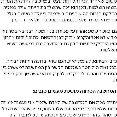
משום שאהרון הכהן הכין את עצמו במחשבה להדלקת הנרות
בשיא השלמות, ולכן הוא זכה שהשלהבת הייתה עולה מאליה.
הדלקת הנרות ההיא הייתה בשלמות בעולם המעשה בגלל
שהיא הייתה מושלמת בעולם המחשבה של אהרון הכהן.
גם כאשר שמע אהרון על פטירת בניו, ומשה רבנו בא בטרוניה
מדוע לא אכל והקריב את קורבן החטאת, כתוב "וידום אהרון".
הוא הצדיק עליו את הדין גם במחשבה וגם במעשה בשיא
השלמות.
נדב ואביהוא, לעומת זאת, הגם שהיו בדרגה רוחנית גבוהה,
בכל זאת היה חסר בשלמות הקשר בין המחשבה למעשה: בין
המחשבה והרצון להתקדש, לבין קיום המעשה אך ורק בציווי
ה'.
המחשבה הטהורה מושכת מעשים טובים:
יתירה מכך: אם המחשבה של האדם שלמה אזי נעשות מצוות
רבות שלא תמיד לפי הכוונה שלו. כלומר, מכיון שהמחשבה כל
כך טהורה, הרי היא מושכת מצוות שנעשות שלא בידיעת